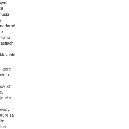
nymi
iť
musia
h
onodarné
né
chranu
astiach
ktovanie
 ktoré
inému
ov ich
e.
jené s
ôvody
atúre sa
 že
torí