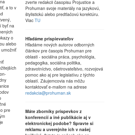
 na
zverte redakcii časopisu Projustice a
ť, a to v
Prohuman svoje materiály na jazykovú,
ad
štylistickú alebo predtlačovú korektúru.
tvený,
Viac
TU
í byť na
nených
ôkazy o
Hľadáme prispievateľov
bou alebo
Hľadáme nových autorov odborných
 umožniť
článkov pre časopis Prohuman pre
oblasti - sociálna práca, psychológia,
iť
pedagogika, sociálna politika,
žitejších
zdravotníctvo, ošetrovateľstvo, rozvojová
non-
pomoc ako aj pre legislatívu z týchto
adny
oblastí. Záujemcovia nás môžu
anice
kontaktovať e-mailom na adrese
vodov
redakcia@prohuman.sk
o
žné
o pre
Máte zborníky príspevkov z
ným
konferencií a iné publikácie aj v
je
elektronickej podobe? Spravte si
reklamu a uverejníte ich v našej