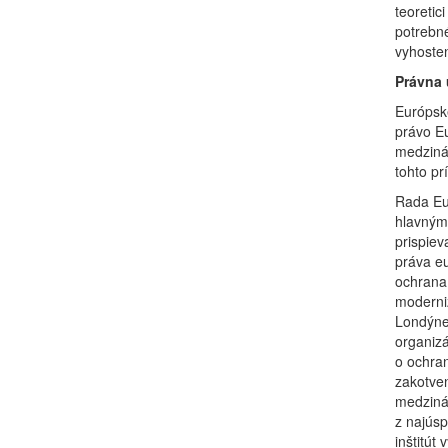
teoretic
potrebné
vyhosten
Právna 
Európske
právo E
medziná
tohto p
Rada Eur
hlavným 
prispiev
práva eu
ochrana
moderni
Londýne
organiz
o ochran
zakotve
medziná
z najús
inštitút