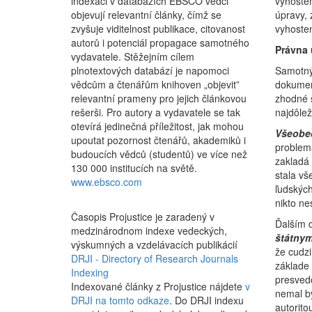
indexaci v databázích EBSCO vědci
vyhoste
objevují relevantní články, čímž se
úpravy,
zvyšuje viditelnost publikace, citovanost
vyhosten
autorů i potenciál propagace samotného
Právna 
vydavatele. Stěžejním cílem
plnotextových databází je napomoci
Samotný 
vědcům a čtenářům knihoven „objevit”
dokumen
relevantní prameny pro jejich článkovou
zhodné s
rešerši. Pro autory a vydavatele se tak
najdôlež
otevírá jedinečná příležitost, jak mohou
Všeobec
upoutat pozornost čtenářů, akademiků i
problema
budoucích vědců (studentů) ve více než
zakladá
130 000 institucích na světě.
stala vš
www.ebsco.com
ľudských
nikto ne
Časopis Projustice je zaradený v
Ďalším 
medzinárodnom indexe vedeckých,
štátnym
výskumných a vzdelávacích publikácií
že cudzi
DRJI - Directory of Research Journals
základe 
Indexing
presvedč
Indexované články z Projustice nájdete
v
nemal b
DRJI na tomto odkaze
. Do DRJI indexu
autorito