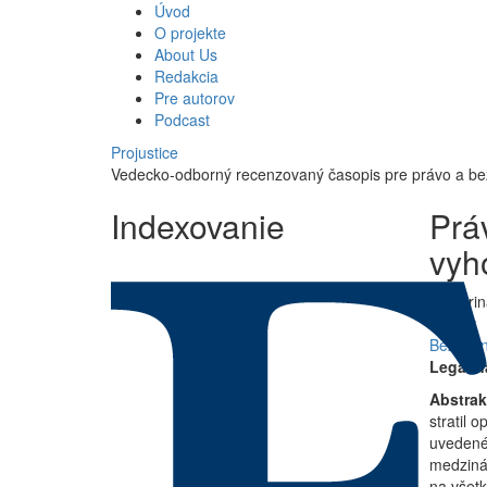
Skočiť
Úvod
Main
na
O projekte
hlavný
About Us
navigation
obsah
Redakcia
Pre autorov
Podcast
Projustice
Vedecko-odborný recenzovaný časopis pre právo a b
Indexovanie
Prá
vyh
By
Škri
Články
Bezpečn
Legal n
Abstrak
stratil 
uvedenéh
medzinár
na všetk