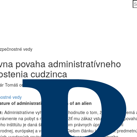
V
ezpečnostné vedy
vna povaha administratívneho
ostenia cudzinca
nár Tomáš
on
So, 12. 12. 2020 - 10:44
ostné vedy
ature of administrative expulsion of an alien
t:
Administratívne vyhostenie je rozhodnutie o tom, že cudzinec nemá 
oprávnenie na pobyt s možnosťou uložiť mu zákaz vstupu. Právna povah
o inštitútu je daná širokým spektrom právnych úprav na úrovni
odnej, európskej a vnútroštátnej. Cieľom článku je rozobrať predmetn
ých uvedených rovinách a dospieť k záveru o právnej povahe