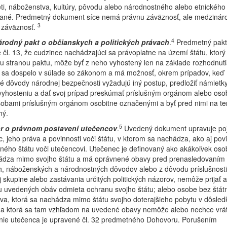
eti, náboženstva, kultúry, pôvodu alebo národnostného alebo etnickéh
zané. Predmetný dokument síce nemá právnu záväznosť, ale medzinár
3
ú záväznosť.
4
rodný pakt o občianskych a politických právach
.
Predmetný pakt
 čl. 13, že cudzinec nachádzajúci sa právoplatne na území štátu, ktorý 
 stranou paktu, môže byť z neho vyhostený len na základe rozhodnuti
 sa dospelo v súlade so zákonom a má možnosť, okrem prípadov, keď
é dôvody národnej bezpečnosti vyžadujú iný postup, predložiť námietky
vyhosteniu a dať svoj prípad preskúmať príslušným orgánom alebo os
sobami príslušným orgánom osobitne označenými a byť pred nimi na te
ný.
5
r o právnom postavení utečencov
.
Uvedený dokument upravuje po
, jeho práva a povinnosti voči štátu, v ktorom sa nachádza, ako aj povi
ého štátu voči utečencovi. Utečenec je definovaný ako akákoľvek osob
ádza mimo svojho štátu a má oprávnené obavy pred prenasledovaním 
, náboženských a národnostných dôvodov alebo z dôvodu príslušnosti k
j skupine alebo zastávania určitých politických názorov, nemôže prijať a
u uvedených obáv odmieta ochranu svojho štátu; alebo osobe bez štát
va, ktorá sa nachádza mimo štátu svojho doterajšieho pobytu v dôsled
 a ktorá sa tam vzhľadom na uvedené obavy nemôže alebo nechce vráti
nie utečenca je upravené čl. 32 predmetného Dohovoru. Porušením