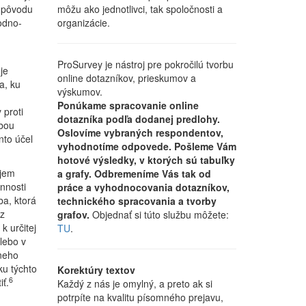
o pôvodu
môžu ako jednotlivci, tak spoločnosti a
odno-
organizácie.
ProSurvey je nástroj pre pokročilú tvorbu
je
online dotazníkov, prieskumov a
a, ku
výskumov.
Ponúkame spracovanie online
 proti
dotazníka podľa dodanej predlohy.
obou
Oslovíme vybraných respondentov,
nto účel
vyhodnotíme odpovede. Pošleme Vám
hotové výsledky, v ktorých sú tabuľky
jem
a grafy. Odbremeníme Vás tak od
nnosti
práce a vyhodnocovania dotazníkov,
a, ktorá
technického spracovania a tvorby
z
grafov.
Objednať si túto službu môžete:
 určitej
TU
.
lebo v
neho
ku týchto
Korektúry textov
6
ť.
Každý z nás je omylný, a preto ak si
potrpíte na kvalitu písomného prejavu,