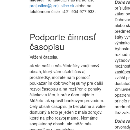
Dohovor
projustice@projustice.sk
alebo na
príslušn
telefónnom čísle +421 904 977 933.
zákonov
Dohovore
alebo sk
predmet
Podporte činnosť
štáty vy
výnimko
časopisu
Vyhosten
rozhodn
Vážení čitatelia,
vyžadov
ak ste našli u nás čitateľsky zaujímavý
možnosť 
obsah, ktorý vám ušetril čas aj
zastúpe
prostriedky, môžete nám pomôcť
zvlášť p
poukázaním dobrovoľnej sumy pre ďalší
dostatoč
rozvoj časopisu a na rozšírenie ponuky
Zmluvné 
článkov a tém, ktoré v ňom nájdete.
opatren
Môžete tak spraviť bankovým prevodom.
princíp 
Celý obsah časopisu je bezplatne a voľne
predmetn
dostupný a toto je jeden z mála zdrojov,
tiež za
ktoré na jeho rozvoj máme. Nemáme
Dohovor
spoplatnený obsah, ale môže nás
prvoradý
podporiť cez fundraising.