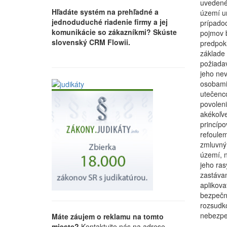
uvedené
Hľadáte systém na prehľadné a
území ur
jednoduduché riadenie firmy a jej
prípado
komunikácie so zákazníkmi? Skúste
pojmov 
slovenský CRM Flowii.
predpokl
základe
požiadav
jeho nev
osobami
utečenco
povoleni
akékoľve
princípo
refoulem
zmluvný
území, n
jeho ras
zastávan
aplikov
bezpečno
rozsudk
nebezpeč
Máte záujem o reklamu na tomto
mieste?
Kontaktujte nás na adrese