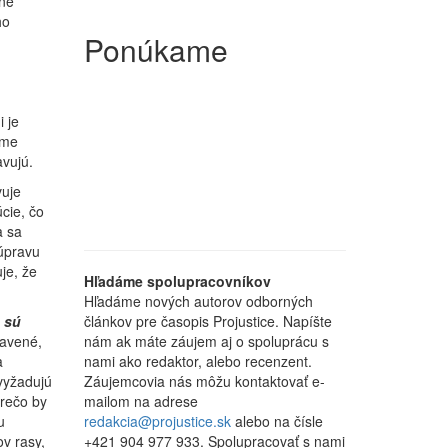
ne
ho
Ponúkame
 je
eme
avujú.
vuje
cie, čo
a sa
úpravu
je, že
Hľadáme spolupracovníkov
Hľadáme nových autorov odborných
e sú
článkov pre časopis Projustice. Napíšte
ravené,
nám ak máte záujem aj o spoluprácu s
a
nami ako redaktor, alebo recenzent.
vyžadujú
Záujemcovia nás môžu kontaktovať e-
prečo by
mailom na adrese
u
redakcia@projustice.sk
alebo na čísle
ov rasy,
+421 904 977 933. Spolupracovať s nami