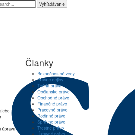
yhľadávanie
Članky
Bezpečnostné vedy
Právne dejiny
Teória práva
Občianske právo
Obchodné právo
Finančné právo
Pracovné právo
alebo
Rodinné právo
a
Správne právo
Trestné právo
ú úpravu
Ústavné právo