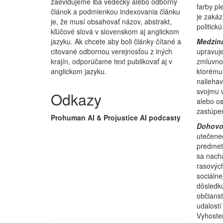
zaevidujeme iba vedecký alebo odborný
farby pl
článok a podmienkou indexovania článku
je zaká
je, že musí obsahovať názov, abstrakt,
politick
kľúčové slová v slovenskom aj anglickom
jazyku. Ak chcete aby boli články čítané a
Medziná
citované odbornou verejnosťou z iných
upravuje
krajín, odporúčame text publikovať aj v
zmluvnou
anglickom jazyku.
ktorému
naliehav
svojmu 
Odkazy
alebo o
zastúpe
Prohuman AI & Projustice AI podcasty
Dohovo
utečenec
predmetn
sa nach
rasových
sociálne
dôsledk
občianst
udalostí
Vyhoste