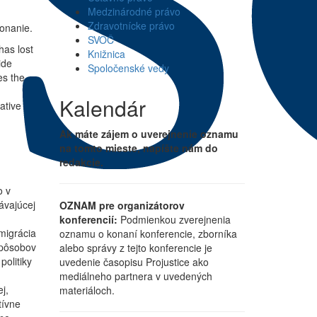
Medzinárodné právo
Zdravotnícke právo
onanie.
SVOČ
has lost
Knižnica
ide
Spoločenské vedy
es the
Kalendár
ative
Ak máte zájem o uverejnenie oznamu
na tomto mieste, napíšte nám do
redakcie.
o v
ávajúcej
OZNAM pre organizátorov
konferencií:
Podmienkou zverejnenia
migrácia
oznamu o konaní konferencie, zborníka
spôsobov
alebo správy z tejto konferencie je
politiky
uvedenie časopisu Projustice ako
mediálneho partnera v uvedených
j,
materiáloch.
tívne