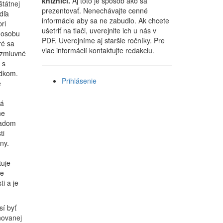
knižnici.
Aj toto je spôsob ako sa
tátnej
prezentovať. Nenechávajte cenné
dľa
informácie aby sa ne zabudlo. Ak chcete
ri
ušetriť na tlači, uverejnite ich u nás v
 osobu
PDF. Uverejníme aj staršie ročníky. Pre
ré sa
viac informácií kontaktujte redakciu.
 zmluvné
 s
adkom.
Prihlásenie
e
User
ná
account
ne
menu
radom
ti
ny.
uje
že
i a je
í byť
ňovanej