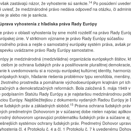
14
i však zastávajú názor, že vyhostenie sú sankcie.
Po posúdení uveden
 uviesť, že medzinárodné právo nedáva odpoveď na otázku, či adminis
ie je alebo nie je sankcia.
úprava vyhostenia z hľadiska práva Rady Európy
 právo v oblasti vyhostenia by sme mohli rozdeliť na právo Rady Euró
urópskej únie. V striktnom význame je právo Rady Európy súčasťou
rodného práva a nejde o samostatný európsky systém práva, avšak pr
ríspevku uvádzame právo Rady Európy samostatne.
ópy je medzinárodná (medzivládna) organizácia európskych štátov, kt
cieľom je ochrana ľudských práv a posilňovanie pluralitnej demokracie
anie k uvedomovaniu si a rozvoju európskej kultúrnej identity, harmoniz
rópskych krajín, hľadanie riešenia problémov typu xenofóbia, menšiny,
 životného prostredia a pomáhanie východoeurópskym krajinám pri ich
začných a demokratizačných reformách. Bola založená 5. mája 1949 v
 podpísaním Štatútu Rady Európy a je najstaršou medzinárodnou polit
áciou Európy. Najdôležitejšou z dokumentu vydaných Radou Európy je
15
e ľudských práv a základných slobôd.
Právna ochrana ľudských práv
ných predmetným Dohovorom je v súčasnej dobe nielen najviac apliko
rodný dohovorom upravujúci problematiku ľudských práv a súčasne aj
pešnejších systémov ochrany ľudských práv. Predmetný Dohovor uprav
 vyhostenia čl. 4 Protokolu č. 4 a čl. 1 Protokolu č. 7 k uvedenému Doho