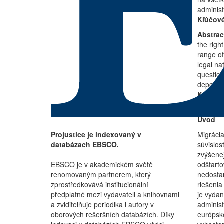
administ
Kľúčové
Abstrac
the righ
range of
legal nat
question
deportat
Key wo
proceed
Úvod
Projustice je indexovaný v
Migrácia
databázach EBSCO.
súvislos
zvýšenej
EBSCO je v akademickém světě
odštarto
renomovaným partnerem, který
nedostan
zprostředkovává institucionální
riešenia
předplatné mezi vydavateli a knihovnami
je vydan
a zviditelňuje periodika i autory v
administ
oborových rešeršních databázích. Díky
európske