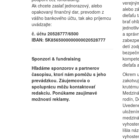
verejným
Ak chcete zaslať jednorazový, alebo
alebo z
opakovaný finančný dar, prevodom z
dieťaťu 
vášho bankového účtu, tak ako príjemcu
brať ohľ
uvádzajte:
jednotli
č. účtu 20528777/6500
a správn
IBAN: SK8565000000000020528777
zabezpeč
detí zo
bezpečno
kompete
Sponzori & fundraising
dieťaťa 
Hľadáme sponzorov a partnerov
Okrem u
časopisu, ktorí nám pomôžu s jeho
zakotvuj
prevádzkou. Záujemcovia o
krutému
spoluprácu môžu kontaktovať
Medzinár
redakciu. Ponúkame zaujímavé
rodín, D
možnosti reklamy.
Uvedené
uložením
medzinár
vyhosten
líšia ná
vyhosten