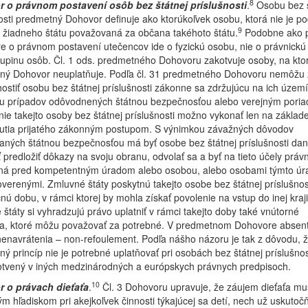
8
 o právnom postavení osôb bez štátnej príslušnosti
.
Osobu bez š
osti predmetný Dohovor definuje ako ktorúkoľvek osobu, ktorá nie je po
9
 žiadneho štátu považovaná za občana takéhoto štátu.
Podobne ako p
 o právnom postavení utečencov ide o fyzickú osobu, nie o právnickú
upinu osôb. Čl. 1 ods. predmetného Dohovoru zakotvuje osoby, na kto
ný Dohovor neuplatňuje. Podľa čl. 31 predmetného Dohovoru nemôžu
hostiť osobu bez štátnej príslušnosti zákonne sa zdržujúcu na ich území
u prípadov odôvodnených štátnou bezpečnosťou alebo verejným pori
ie takejto osoby bez štátnej príslušnosti možno vykonať len na základ
utia prijatého zákonným postupom. S výnimkou závažných dôvodov
aných štátnou bezpečnosťou má byť osobe bez štátnej príslušnosti da
predložiť dôkazy na svoju obranu, odvolať sa a byť na tieto účely práv
ná pred kompetentným úradom alebo osobou, alebo osobami týmto ú
overenými. Zmluvné štáty poskytnú takejto osobe bez štátnej príslušnos
nú dobu, v rámci ktorej by mohla získať povolenie na vstup do inej kraji
štáty si vyhradzujú právo uplatniť v rámci takejto doby také vnútorné
ia, ktoré môžu považovať za potrebné. V predmetnom Dohovore absent
nenavrátenia – non-refoulement. Podľa nášho názoru je tak z dôvodu, 
ý princíp nie je potrebné uplatňovať pri osobách bez štátnej príslušnost
kotvený v iných medzinárodných a európskych právnych predpisoch.
10
 o právach dieťaťa
.
Čl. 3 Dohovoru upravuje, že záujem dieťaťa mus
m hľadiskom pri akejkoľvek činnosti týkajúcej sa detí, nech už uskutoč