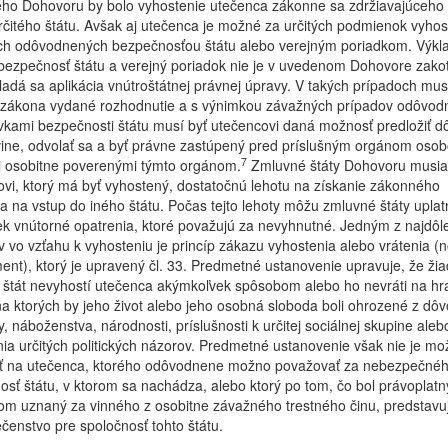
ho Dohovoru by bolo vyhostenie utečenca zákonne sa zdržiavajúceho
čitého štátu. Avšak aj utečenca je možné za určitých podmienok vyhosti
ch odôvodnených bezpečnosťou štátu alebo verejným poriadkom. Výkl
bezpečnosť štátu a verejný poriadok nie je v uvedenom Dohovore zako
adá sa aplikácia vnútroštátnej právnej úpravy. V takých prípadoch mus
 zákona vydané rozhodnutie a s výnimkou závažných prípadov odôvod
kami bezpečnosti štátu musí byť utečencovi daná možnosť predložiť d
ine, odvolať sa a byť právne zastúpený pred príslušným orgánom oso
7
 osobitne poverenými týmto orgánom.
Zmluvné štáty Dohovoru musia
vi, ktorý má byť vyhostený, dostatočnú lehotu na získanie zákonného
a na vstup do iného štátu. Počas tejto lehoty môžu zmluvné štáty uplatn
k vnútorné opatrenia, ktoré považujú za nevyhnutné. Jedným z najdôle
v vo vzťahu k vyhosteniu je princíp zákazu vyhostenia alebo vrátenia (
ent), ktorý je upravený čl. 33. Predmetné ustanovenie upravuje, že ži
 štát nevyhostí utečenca akýmkoľvek spôsobom alebo ho nevráti na hr
a ktorých by jeho život alebo jeho osobná sloboda boli ohrozené z dô
y, náboženstva, národnosti, príslušnosti k určitej sociálnej skupine aleb
ia určitých politických názorov. Predmetné ustanovenie však nie je mo
ať na utečenca, ktorého odôvodnene možno považovať za nebezpečnéh
sť štátu, v ktorom sa nachádza, alebo ktorý po tom, čo bol právoplat
om uznaný za vinného z osobitne závažného trestného činu, predstavu
enstvo pre spoločnosť tohto štátu.