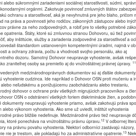
i alebo súkromnými zariadeniami sociálnej starostlivosti, súdmi, správ
ákonodarnými orgánmi. Zakotvuje povinnosť zmluvných štátov zabezpeč
takú ochranu a starostlivosť, aká je nevyhnutná pre jeho blaho, pričom 
ad na práva a povinnosti jeho rodičov, zákonných zástupcov alebo inýc
vcov právne za neho zodpovedných, a robiť pre to všetky potrebné zák
e opatrenia. Štáty, ktoré sú zmluvnou stranou Dohovoru, sú tiež povin
iť, aby inštitúcie, služby a zariadenia zodpovedné za starostlivosť a o
dpovedali štandardom ustanoveným kompetentnými úradmi, najmä v obl
sti a ochrany zdravia, počtu a vhodnosti svojho personálu, ako aj
ntného dozoru. Samotný Dohovor neupravuje vyhostenie, avšak rešpe
11
ako zraniteľnej osoby sa premietlo aj do vnútroštátnej právnej úpravy.
vedených medzinárodnoprávnych dokumentov sú aj ďalšie dokumenty,
ú vyhostenie cudzinca. Ide napríklad o Dohovor OSN proti mučeniu a 
 alebo neľudskému a ponižujúcemu zaobchádzaniu alebo trestaniu,
odný dohovor o ochrane práv všetkých migrujúcich pracovníkov a člen
ohovor OSN o odstránení všetkých foriem diskriminácie žien, a podobn
 dokumenty neupravujú vyhostenie priamo, avšak zakotvujú práva spo
 alebo výkonom vyhostenia. Ako sme už uviedli, inštitút vyhostenia
odné právo bližšie nedefinuje. Medzinárodné právo tiež neupravuje d
12
ia, ktoré ponecháva na vnútroštátnu právnu úpravu.
V odbornej liter
zory na právnu povahu vyhostenia. Niektorí odborníci zastávajú názory,
13
ie nie je trestom, ale pokladajú ho za administratívne opatrenie.
Niek