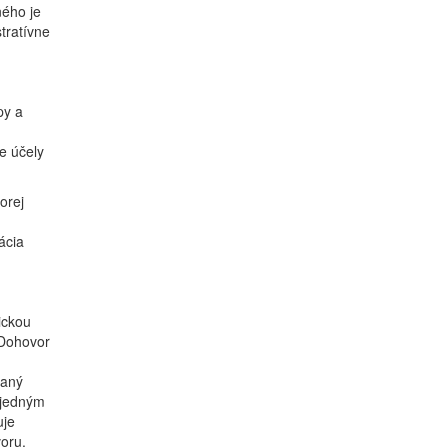
ého je
tratívne
py a
e účely
orej
,
ácia
ickou
 Dohovor
vaný
 jedným
uje
voru.