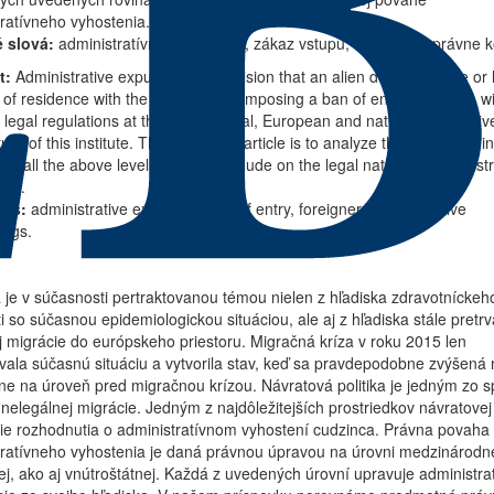
ratívneho vyhostenia.
 slová:
administratívne vyhostenie, zákaz vstupu, cudzinec, správne k
t:
Administrative expulsion is a decision that an alien does not have or 
t of residence with the possibility of imposing a ban of entry on him. A w
 legal regulations at the international, European and national levels giv
ure of this institute. The aim of the article is to analyze the regulation in
 at all the above levels and to conclude on the legal nature of administr
ion.
rds:
administrative expulsion, ban of entry, foreigner, administrative
ings.
 je v súčasnosti pertraktovanou témou nielen z hľadiska zdravotníckeh
ti so súčasnou epidemiologickou situáciou, ale aj z hľadiska stále pretrv
 migrácie do európskeho priestoru. Migračná kríza v roku 2015 len
vala súčasnú situáciu a vytvorila stav, keď sa pravdepodobne zvýšená 
e na úroveň pred migračnou krízou. Návratová politika je jedným zo 
 nelegálnej migrácie. Jedným z najdôležitejších prostriedkov návratovej 
ie rozhodnutia o administratívnom vyhostení cudzinca. Právna povaha
ratívneho vyhostenia je daná právnou úpravou na úrovni medzinárodne
j, ako aj vnútroštátnej. Každá z uvedených úrovní upravuje administra