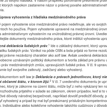
nie zo svojho hľadiska. V našom príspevku porovnáme predmetné práv
 z ktorých napokon zastaneme názor o právnej povahe administratívne
ia.
úprava vyhostenia z hľadiska medzinárodného práva
pojem vyhostenie síce medzinárodné právo nedefinuje, ale vo svojich
toch ho používa. Pojem vyhostenie upravené na medzinárodnej úrovni
 administratívnym vyhostením na vnútroštátnej právnej úrovni. Uvedi
itejšie dokumenty medzinárodného práva, ktoré inštitút vyhostenia upr
1
ná deklarácia ľudských práv
.
Ide o základný dokument, ktorý upra
tiku ľudských práv. Vznikol na pôde OSN a bola prijatá vo forme rezolú
 jej právne nezáväzný charakter ako
soft law
. Avšak uvedená deklaráci
eobecne uznávaným politický dokumentom a tvorila základ pre právnu 
 práv medzinárodných zmlúv, upravujúcich ľudské práva. V čl. 9 upravu
smie byť svojvoľne zatknutý, zadržaný alebo vyhostený.
dokumentom soft law je
Deklarácia o právach jednotlivcov, ktorý ni
2
i občanmi štátu, v ktorom žijú
.
V čl. 7 uvedeného dokumentu je up
nec, ktorý je zákonne na území štátu, môže byť z neho vykázaný len n
rozhodnutia prijatého v súlade so zákonom, okrem prípadov, keď si to 
ivé dôvody národnej bezpečnosti, napríklad dovoliť predložiť dôvody, 
yť vyhostený a prípad by mal byť preskúmaný príslušným kompetentno
u. Individuálne alebo kolektívne vyhostenie takýchto cudzincov z dôvod