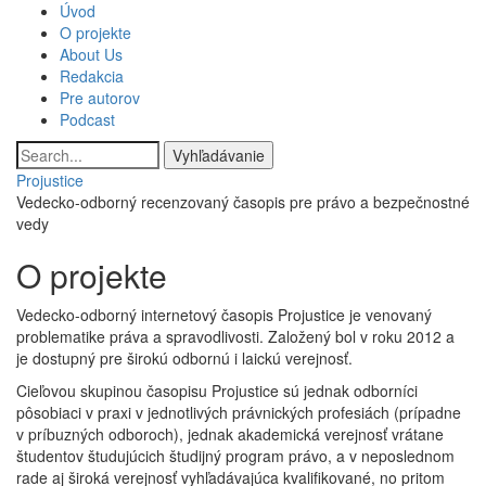
Skočiť
Úvod
Main
na
O projekte
hlavný
About Us
navigation
obsah
Redakcia
Pre autorov
Podcast
Vyhľadávanie
Projustice
Vedecko-odborný recenzovaný časopis pre právo a bezpečnostné
vedy
O projekte
Vedecko-odborný internetový časopis Projustice je venovaný
problematike práva a spravodlivosti. Založený bol v roku 2012 a
je dostupný pre širokú odbornú i laickú verejnosť.
Cieľovou skupinou časopisu Projustice sú jednak odborníci
pôsobiaci v praxi v jednotlivých právnických profesiách (prípadne
v príbuzných odboroch), jednak akademická verejnosť vrátane
študentov študujúcich študijný program právo, a v neposlednom
rade aj široká verejnosť vyhľadávajúca kvalifikované, no pritom