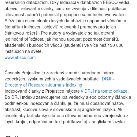
rešeršních databázích. Díky indexaci v databázích EBSCO vědci
objevují relevantní články, čímž se zvyšuje viditelnost publikace,
citovanost autorů i potenciál propagace samotného vydavatele.
Stěžejním cílem plnotextových databází je napomoci vědcům a
čtenářům knihoven „objevit” relevantní prameny pro jejich
článkovou rešerši. Pro autory a vydavatele se tak otevírá
jedinečná příležitost, jak mohou upoutat pozornost čtenářů,
akademiků i budoucích vědců (studentů) ve více než 130 000
institucích na světě.
www.ebsco.com
Časopis Projustice je zaradený v medzinárodnom indexe
vedeckých, výskumných a vzdelávacích publikácií
DRJI -
Directory of Research Journals Indexing
Indexované články z Projustice nájdete
v DRJI na tomto odkaze
.
Do DRJI indexu zaevidujeme iba vedecký alebo odborný článok a
podmienkou indexovania článku je, že musí obsahovať názov,
abstrakt, kľúčové slová v slovenskom aj anglickom jazyku. Ak
chcete aby boli články čítané a citované odbornou verejnosťou z
iných krajín, odporúčame text publikovať aj v anglickom jazyku.