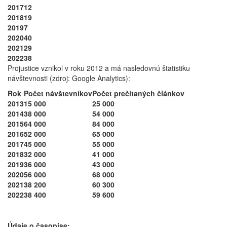
2017
12
2018
19
2019
7
2020
40
2021
29
2022
38
Projustice vznikol v roku 2012 a má nasledovnú štatistiku
návštevnosti (zdroj: Google Analytics):
Rok
Počet návštevníkov
Počet prečítaných článkov
2013
15 000
25 000
2014
38 000
54 000
2015
64 000
84 000
2016
52 000
65 000
2017
45 000
55 000
2018
32 000
41 000
2019
36 000
43 000
2020
56 000
68 000
2021
38 200
60 300
2022
38 400
59 600
Údaje o časopise: