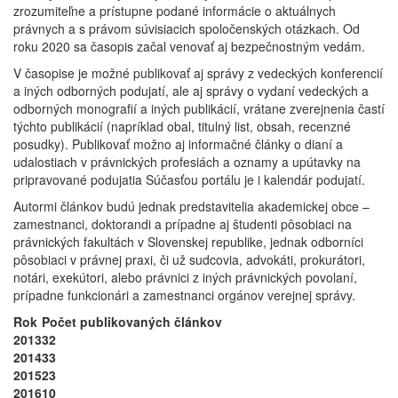
zrozumiteľne a prístupne podané informácie o aktuálnych
právnych a s právom súvisiacich spoločenských otázkach. Od
roku 2020 sa časopis začal venovať aj bezpečnostným vedám.
V časopise je možné publikovať aj správy z vedeckých konferencií
a iných odborných podujatí, ale aj správy o vydaní vedeckých a
odborných monografií a iných publikácií, vrátane zverejnenia častí
týchto publikácií (napríklad obal, titulný list, obsah, recenzné
posudky). Publikovať možno aj informačné články o dianí a
udalostiach v právnických profesiách a oznamy a upútavky na
pripravované podujatia Súčasťou portálu je i kalendár podujatí.
Autormi článkov budú jednak predstavitelia akademickej obce –
zamestnanci, doktorandi a prípadne aj študenti pôsobiaci na
právnických fakultách v Slovenskej republike, jednak odborníci
pôsobiaci v právnej praxi, či už sudcovia, advokáti, prokurátori,
notári, exekútori, alebo právnici z iných právnických povolaní,
prípadne funkcionári a zamestnanci orgánov verejnej správy.
Rok
Počet publikovaných článkov
2013
32
2014
33
2015
23
2016
10