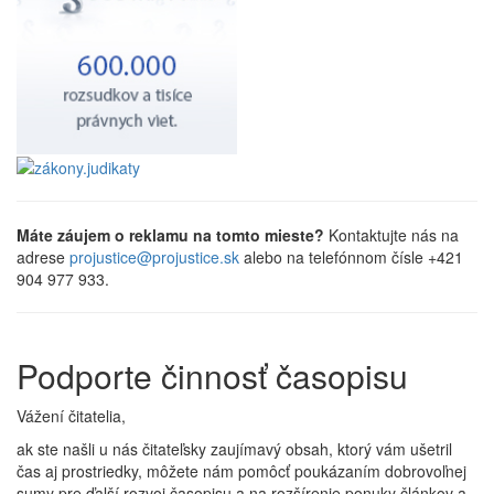
Máte záujem o reklamu na tomto mieste?
Kontaktujte nás na
adrese
projustice@projustice.sk
alebo na telefónnom čísle +421
904 977 933.
Podporte činnosť časopisu
Vážení čitatelia,
ak ste našli u nás čitateľsky zaujímavý obsah, ktorý vám ušetril
čas aj prostriedky, môžete nám pomôcť poukázaním dobrovoľnej
sumy pre ďalší rozvoj časopisu a na rozšírenie ponuky článkov a