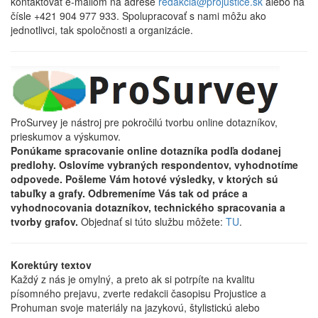
kontaktovať e-mailom na adrese
redakcia@projustice.sk
alebo na
čísle +421 904 977 933. Spolupracovať s nami môžu ako
jednotlivci, tak spoločnosti a organizácie.
ProSurvey je nástroj pre pokročilú tvorbu online dotazníkov,
prieskumov a výskumov.
Ponúkame spracovanie online dotazníka podľa dodanej
predlohy. Oslovíme vybraných respondentov, vyhodnotíme
odpovede. Pošleme Vám hotové výsledky, v ktorých sú
tabuľky a grafy. Odbremeníme Vás tak od práce a
vyhodnocovania dotazníkov, technického spracovania a
tvorby grafov.
Objednať si túto službu môžete:
TU
.
Korektúry textov
Každý z nás je omylný, a preto ak si potrpíte na kvalitu
písomného prejavu, zverte redakcii časopisu Projustice a
Prohuman svoje materiály na jazykovú, štylistickú alebo