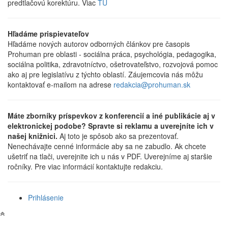
predtlačovú korektúru. Viac
TU
Hľadáme prispievateľov
Hľadáme nových autorov odborných článkov pre časopis
Prohuman pre oblasti - sociálna práca, psychológia, pedagogika,
sociálna politika, zdravotníctvo, ošetrovateľstvo, rozvojová pomoc
ako aj pre legislatívu z týchto oblastí. Záujemcovia nás môžu
kontaktovať e-mailom na adrese
redakcia@prohuman.sk
Máte zborníky príspevkov z konferencií a iné publikácie aj v
elektronickej podobe? Spravte si reklamu a uverejníte ich v
našej knižnici.
Aj toto je spôsob ako sa prezentovať.
Nenechávajte cenné informácie aby sa ne zabudlo. Ak chcete
ušetriť na tlači, uverejnite ich u nás v PDF. Uverejníme aj staršie
ročníky. Pre viac informácií kontaktujte redakciu.
Prihlásenie
User
account