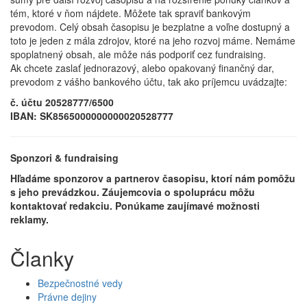
tém, ktoré v ňom nájdete. Môžete tak spraviť bankovým
prevodom. Celý obsah časopisu je bezplatne a voľne dostupný a
toto je jeden z mála zdrojov, ktoré na jeho rozvoj máme. Nemáme
spoplatnený obsah, ale môže nás podporiť cez fundraising.
Ak chcete zaslať jednorazový, alebo opakovaný finančný dar,
prevodom z vášho bankového účtu, tak ako príjemcu uvádzajte:
č. účtu 20528777/6500
IBAN: SK8565000000000020528777
Sponzori & fundraising
Hľadáme sponzorov a partnerov časopisu, ktorí nám pomôžu
s jeho prevádzkou. Záujemcovia o spoluprácu môžu
kontaktovať redakciu. Ponúkame zaujímavé možnosti
reklamy.
Članky
Bezpečnostné vedy
Právne dejiny