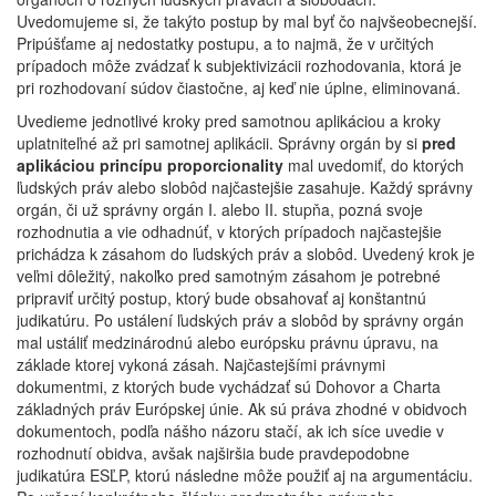
Uvedomujeme si, že takýto postup by mal byť čo najvšeobecnejší.
Pripúšťame aj nedostatky postupu, a to najmä, že v určitých
prípadoch môže zvádzať k subjektivizácii rozhodovania, ktorá je
pri rozhodovaní súdov čiastočne, aj keď nie úplne, eliminovaná.
Uvedieme jednotlivé kroky pred samotnou aplikáciou a kroky
uplatniteľné až pri samotnej aplikácii. Správny orgán by si
pred
aplikáciou princípu proporcionality
mal uvedomiť, do ktorých
ľudských práv alebo slobôd najčastejšie zasahuje. Každý správny
orgán, či už správny orgán I. alebo II. stupňa, pozná svoje
rozhodnutia a vie odhadnúť, v ktorých prípadoch najčastejšie
prichádza k zásahom do ľudských práv a slobôd. Uvedený krok je
veľmi dôležitý, nakoľko pred samotným zásahom je potrebné
pripraviť určitý postup, ktorý bude obsahovať aj konštantnú
judikatúru. Po ustálení ľudských práv a slobôd by správny orgán
mal ustáliť medzinárodnú alebo európsku právnu úpravu, na
základe ktorej vykoná zásah. Najčastejšími právnymi
dokumentmi, z ktorých bude vychádzať sú Dohovor a Charta
základných práv Európskej únie. Ak sú práva zhodné v obidvoch
dokumentoch, podľa nášho názoru stačí, ak ich síce uvedie v
rozhodnutí obidva, avšak najširšia bude pravdepodobne
judikatúra ESĽP, ktorú následne môže použiť aj na argumentáciu.