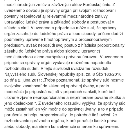
medzinárodných zmlúv a záväzných aktov Európskej únie. Z
uvedeného dôvodu je správny orgán pri svojom rozhodovaní
povinný rešpektovať aj relevantné medzinárodné zmluvy
upravujúce ľudské práva a základné slobody a postupovať v
súlade s nimi. V uvedenom prípade sa môže stať, že správny
orgán zasahuje do ľudského práva a lebo slobody, pričom dodrží
podmienky upravené hmotnoprávnym a procesnoprávnym
predpisom, avšak neposúdi svoj postup z hľadiska proporcionality
zásahu do ľudského práva alebo slobody, upravenej
medzinárodnou alebo európskou právnou úpravou. V uvedenom
prípade sa správny orgán vystavuje možnému napadnutiu
rozhodnutia súdmi. V tejto súvislosti uvádzame rozsudok
Najvyššieho súdu Slovenskej republiky spis. zn. 8 Sžo 163/2010
zo dňa 2. júna 2011: „Treba poznamenať, že správny súd nesmie
svojvoľne zasahovať do zákonnej správnej úvahy, a preto
moderácia je prípustná najmä v prípadoch sankcií, ktoré boli
uložené zjavne neproporcionálne a neprimerane povahe skutku a
jeho dôsledkom.“. Z uvedeného rozsudku vyplýva, že správny súd
môže zasiahnuť len výnimočne do správnej úvahy, a to v prípade
porušenia princípu proporcionality. Je potrebné tiež uviesť, že
rozhodovanie správneho orgánu, ktoré porušuje ľudské práva
alebo slobody, má nielen konzekvencie smerom ku správnemu