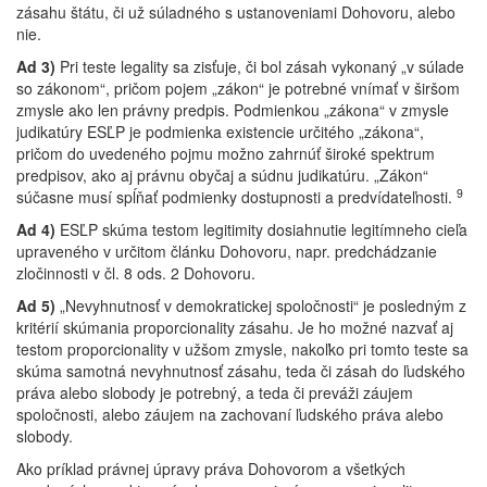
zásahu štátu, či už súladného s ustanoveniami Dohovoru, alebo
nie.
Ad 3)
Pri teste legality sa zisťuje, či bol zásah vykonaný „v súlade
so zákonom“, pričom pojem „zákon“ je potrebné vnímať v širšom
zmysle ako len právny predpis. Podmienkou „zákona“ v zmysle
judikatúry ESĽP je podmienka existencie určitého „zákona“,
pričom do uvedeného pojmu možno zahrnúť široké spektrum
predpisov, ako aj právnu obyčaj a súdnu judikatúru. „Zákon“
9
súčasne musí spĺňať podmienky dostupnosti a predvídateľnosti.
Ad 4)
ESĽP skúma testom legitimity dosiahnutie legitímneho cieľa
upraveného v určitom článku Dohovoru, napr. predchádzanie
zločinnosti v čl. 8 ods. 2 Dohovoru.
Ad 5)
„Nevyhnutnosť v demokratickej spoločnosti“ je posledným z
kritérií skúmania proporcionality zásahu. Je ho možné nazvať aj
testom proporcionality v užšom zmysle, nakoľko pri tomto teste sa
skúma samotná nevyhnutnosť zásahu, teda či zásah do ľudského
práva alebo slobody je potrebný, a teda či preváži záujem
spoločnosti, alebo záujem na zachovaní ľudského práva alebo
slobody.
Ako príklad právnej úpravy práva Dohovorom a všetkých