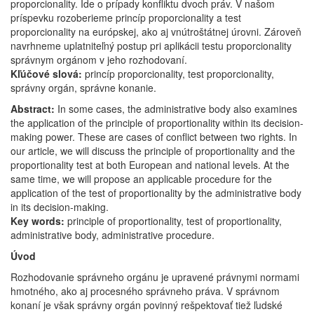
proporcionality. Ide o prípady konfliktu dvoch práv. V našom
príspevku rozoberieme princíp proporcionality a test
proporcionality na európskej, ako aj vnútroštátnej úrovni. Zároveň
navrhneme uplatniteľný postup pri aplikácii testu proporcionality
správnym orgánom v jeho rozhodovaní.
Kľúčové slová:
princíp proporcionality, test proporcionality,
správny orgán, správne konanie.
Abstract:
In some cases, the administrative body also examines
the application of the principle of proportionality within its decision-
making power. These are cases of conflict between two rights. In
our article, we will discuss the principle of proportionality and the
proportionality test at both European and national levels. At the
same time, we will propose an applicable procedure for the
application of the test of proportionality by the administrative body
in its decision-making.
Key words:
principle of proportionality, test of proportionality,
administrative body, administrative procedure.
Úvod
Rozhodovanie správneho orgánu je upravené právnymi normami
hmotného, ako aj procesného správneho práva. V správnom
konaní je však správny orgán povinný rešpektovať tiež ľudské