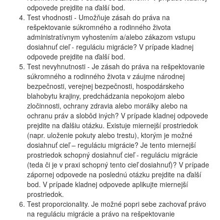
odpovede prejdite na ďalší bod.
Test vhodnosti - Umožňuje zásah do práva na
rešpektovanie súkromného a rodinného života
administratívnym vyhostením a/alebo zákazom vstupu
dosiahnuť cieľ - reguláciu migrácie? V prípade kladnej
odpovede prejdite na ďalší bod.
Test nevyhnutnosti - Je zásah do práva na rešpektovanie
súkromného a rodinného života v záujme národnej
bezpečnosti, verejnej bezpečnosti, hospodárskeho
blahobytu krajiny, predchádzania nepokojom alebo
zločinnosti, ochrany zdravia alebo morálky alebo na
ochranu práv a slobôd iných? V prípade kladnej odpovede
prejdite na ďalšiu otázku. Existuje miernejší prostriedok
(napr. uloženie pokuty alebo trestu), ktorým je možné
dosiahnuť cieľ – reguláciu migrácie? Je tento miernejší
prostriedok schopný dosiahnuť cieľ - reguláciu migrácie
(teda či je v praxi schopný tento cieľ dosiahnuť)? V prípade
zápornej odpovede na poslednú otázku prejdite na ďalší
bod. V prípade kladnej odpovede aplikujte miernejší
prostriedok.
Test proporcionality. Je možné popri sebe zachovať právo
na reguláciu migrácie a právo na rešpektovanie