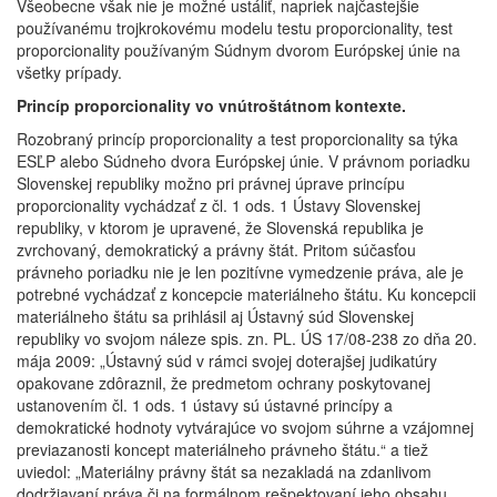
Všeobecne však nie je možné ustáliť, napriek najčastejšie
používanému trojkrokovému modelu testu proporcionality, test
proporcionality používaným Súdnym dvorom Európskej únie na
všetky prípady.
Princíp proporcionality vo vnútroštátnom kontexte.
Rozobraný princíp proporcionality a test proporcionality sa týka
ESĽP alebo Súdneho dvora Európskej únie. V právnom poriadku
Slovenskej republiky možno pri právnej úprave princípu
proporcionality vychádzať z čl. 1 ods. 1 Ústavy Slovenskej
republiky, v ktorom je upravené, že Slovenská republika je
zvrchovaný, demokratický a právny štát. Pritom súčasťou
právneho poriadku nie je len pozitívne vymedzenie práva, ale je
potrebné vychádzať z koncepcie materiálneho štátu. Ku koncepcii
materiálneho štátu sa prihlásil aj Ústavný súd Slovenskej
republiky vo svojom náleze spis. zn. PL. ÚS 17/08-238 zo dňa 20.
mája 2009: „Ústavný súd v rámci svojej doterajšej judikatúry
opakovane zdôraznil, že predmetom ochrany poskytovanej
ustanovením čl. 1 ods. 1 ústavy sú ústavné princípy a
demokratické hodnoty vytvárajúce vo svojom súhrne a vzájomnej
previazanosti koncept materiálneho právneho štátu.“ a tiež
uviedol: „Materiálny právny štát sa nezakladá na zdanlivom
dodržiavaní práva či na formálnom rešpektovaní jeho obsahu