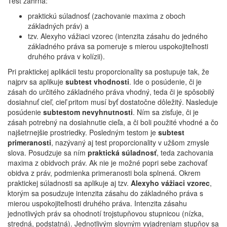
Test zahŕňa:
praktickú súladnosť (zachovanie maxima z oboch
základných práv) a
tzv. Alexyho vážiaci vzorec (intenzita zásahu do jedného
základného práva sa pomeruje s mierou uspokojiteľnosti
druhého práva v kolízii).
Pri praktickej aplikácii testu proporcionality sa postupuje tak, že
najprv sa aplikuje
subtest vhodnosti
. Ide o posúdenie, či je
zásah do určitého základného práva vhodný, teda či je spôsobilý
dosiahnuť cieľ, cieľ pritom musí byť dostatočne dôležitý. Nasleduje
posúdenie
subtestom nevyhnutnosti
. Ním sa zisťuje, či je
zásah potrebný na dosiahnutie cieľa, a či boli použité vhodné a čo
najšetrnejšie prostriedky. Posledným testom je
subtest
primeranosti
, nazývaný aj test proporcionality v užšom zmysle
slova. Posudzuje sa ním
praktická súladnosť
, teda zachovania
maxima z obidvoch práv. Ak nie je možné popri sebe zachovať
obidva z práv, podmienka primeranosti bola splnená. Okrem
praktickej súladnosti sa aplikuje aj tzv.
Alexyho vážiaci vzorec
,
ktorým sa posudzuje intenzita zásahu do základného práva s
mierou uspokojiteľnosti druhého práva. Intenzita zásahu
jednotlivých práv sa ohodnotí trojstupňovou stupnicou (nízka,
stredná, podstatná). Jednotlivým slovným vyjadreniam stupňov sa