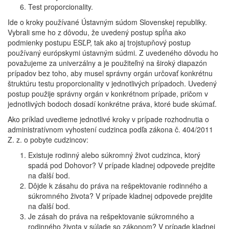
Test proporcionality.
Ide o kroky používané Ústavným súdom Slovenskej republiky.
Vybrali sme ho z dôvodu, že uvedený postup spĺňa ako
podmienky postupu ESĽP, tak ako aj trojstupňový postup
používaný európskymi ústavným súdmi. Z uvedeného dôvodu ho
považujeme za univerzálny a je použiteľný na široký diapazón
prípadov bez toho, aby musel správny orgán určovať konkrétnu
štruktúru testu proporcionality v jednotlivých prípadoch. Uvedený
postup použije správny orgán v konkrétnom prípade, pričom v
jednotlivých bodoch dosadí konkrétne práva, ktoré bude skúmať.
Ako príklad uvedieme jednotlivé kroky v prípade rozhodnutia o
administratívnom vyhostení cudzinca podľa zákona č. 404/2011
Z. z. o pobyte cudzincov:
Existuje rodinný alebo súkromný život cudzinca, ktorý
spadá pod Dohovor? V prípade kladnej odpovede prejdite
na ďalší bod.
Dôjde k zásahu do práva na rešpektovanie rodinného a
súkromného života? V prípade kladnej odpovede prejdite
na ďalší bod.
Je zásah do práva na rešpektovanie súkromného a
rodinného života v súlade so zákonom? V prípade kladnej