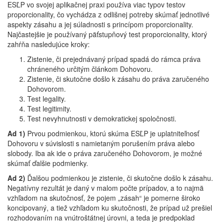
ESĽP vo svojej aplikačnej praxi používa viac typov testov
proporcionality, čo vychádza z odlišnej potreby skúmať jednotlivé
aspekty zásahu a jej súladnosti s princípom proporcionality.
Najčastejšie je používaný päťstupňový test proporcionality, ktorý
zahŕňa nasledujúce kroky:
Zistenie, či prejednávaný prípad spadá do rámca práva
chráneného určitým článkom Dohovoru.
Zistenie, či skutočne došlo k zásahu do práva zaručeného
Dohovorom.
Test legality.
Test legitimity.
Test nevyhnutnosti v demokratickej spoločnosti.
Ad 1)
Prvou podmienkou, ktorú skúma ESĽP je uplatniteľnosť
Dohovoru v súvislosti s namietaným porušením práva alebo
slobody. Iba ak ide o práva zaručeného Dohovorom, je možné
skúmať ďalšie podmienky.
Ad 2)
Ďalšou podmienkou je zistenie, či skutočne došlo k zásahu.
Negatívny rezultát je daný v malom počte prípadov, a to najmä
vzhľadom na skutočnosť, že pojem „zásah“ je pomerne široko
koncipovaný, a tiež vzhľadom ku skutočnosti, že prípad už prešiel
rozhodovaním na vnútroštátnej úrovni, a teda je predpoklad