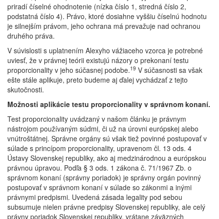
priradí číselné ohodnotenie (nízka číslo 1, stredná číslo 2,
podstatná číslo 4). Právo, ktoré dosiahne vyššiu číselnú hodnotu
je silnejším právom, jeho ochrana má prevažuje nad ochranou
druhého práva.
V súvislosti s uplatnením Alexyho vážiaceho vzorca je potrebné
uviesť, že v právnej teórii existujú názory o prekonaní testu
19
proporcionality v jeho súčasnej podobe.
V súčasnosti sa však
ešte stále aplikuje, preto budeme aj ďalej vychádzať z tejto
skutočnosti.
Možnosti aplikácie testu proporcionality v správnom konaní.
Test proporcionality uvádzaný v našom článku je právnym
nástrojom používaným súdmi, či už na úrovni európskej alebo
vnútroštátnej. Správne orgány sú však tiež povinné postupovať v
súlade s princípom proporcionality, upravenom čl. 13 ods. 4
Ústavy Slovenskej republiky, ako aj medzinárodnou a európskou
právnou úpravou. Podľa § 3 ods. 1 zákona č. 71/1967 Zb. o
správnom konaní (správny poriadok) je správny orgán povinný
postupovať v správnom konaní v súlade so zákonmi a inými
právnymi predpismi. Uvedená zásada legality pod sebou
subsumuje nielen právne predpisy Slovenskej republiky, ale celý
právny poriadok Slovenskej republiky, vrátane záväzných