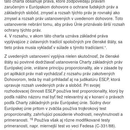
táto charta obsahuje práva, ktoré zodpovedajú právam
zaručeným v Európskom dohovore o ochrane ľudských práv a
základných slobôd, zmysel a rozsah týchto práv je rovnaký ako
zmysel a rozsah práv ustanovených v uvedenom dohovore. Toto
ustanovenie nebráni tomu, aby právo Únie priznávalo širší rozsah
ochrany týchto práv.
4. V rozsahu, v akom táto charta uznáva základné práva
vyplývajúce z ústavných tradícií spoločných pre členské štáty, sa
tieto práva musia vykladať v súlade s týmito tradíciami.“.
Z uvedených ustanovení vyplýva nielen skutočnosť, že členské
štáty sú povinné dodržiavať ustanovenia Charty základných práv
Európskej únie, vrátane princípu proporcionality, ale v zásade by
pri aplikácii práv mali vychádzať z rozsahu práv zakotvených
Dohovorom, teda by mali prihliadať aj na judikatúru ESĽP, ktorá
upravuje rozsah uvedených práv a slobôd. Pri svojej
rozhodovacej činnosti ESĽP používa test proporcionality, ktorý by
podľa nášho názoru mal byť tiež relevantný aj v konaní o právach
podľa Charty základných práv Európskej únie. Súdny dvor
Európskej únie pritom v zväčša používa trojkrokový test
proporcionality, zahrňujúci posúdenie vhodnosti, nevyhnutnosti a
16
primeranosti.
Používa však aj rôzne modifikované testy
primeranosti, napr. miernejší test vo veci Fedesa (C-331/88).