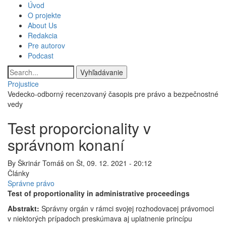
Skočiť
Úvod
Main
na
O projekte
hlavný
About Us
navigation
obsah
Redakcia
Pre autorov
Podcast
Vyhľadávanie
Projustice
Vedecko-odborný recenzovaný časopis pre právo a bezpečnostné
vedy
Test proporcionality v
správnom konaní
By
Škrinár Tomáš
on
Št, 09. 12. 2021 - 20:12
Články
Správne právo
Test of proportionality in administrative proceedings
Abstrakt:
Správny orgán v rámci svojej rozhodovacej právomoci
v niektorých prípadoch preskúmava aj uplatnenie princípu