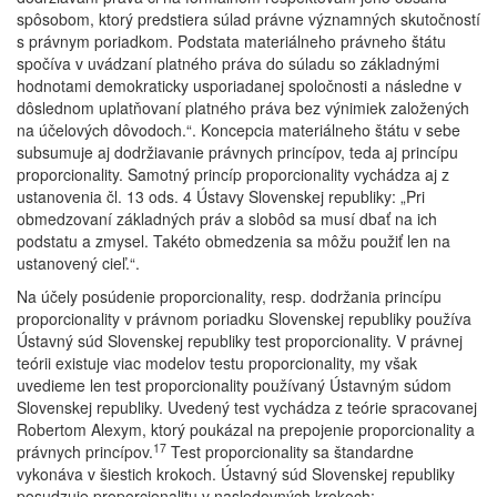
spôsobom, ktorý predstiera súlad právne významných skutočností
s právnym poriadkom. Podstata materiálneho právneho štátu
spočíva v uvádzaní platného práva do súladu so základnými
hodnotami demokraticky usporiadanej spoločnosti a následne v
dôslednom uplatňovaní platného práva bez výnimiek založených
na účelových dôvodoch.“. Koncepcia materiálneho štátu v sebe
subsumuje aj dodržiavanie právnych princípov, teda aj princípu
proporcionality. Samotný princíp proporcionality vychádza aj z
ustanovenia čl. 13 ods. 4 Ústavy Slovenskej republiky: „Pri
obmedzovaní základných práv a slobôd sa musí dbať na ich
podstatu a zmysel. Takéto obmedzenia sa môžu použiť len na
ustanovený cieľ.“.
Na účely posúdenie proporcionality, resp. dodržania princípu
proporcionality v právnom poriadku Slovenskej republiky používa
Ústavný súd Slovenskej republiky test proporcionality. V právnej
teórii existuje viac modelov testu proporcionality, my však
uvedieme len test proporcionality používaný Ústavným súdom
Slovenskej republiky. Uvedený test vychádza z teórie spracovanej
Robertom Alexym, ktorý poukázal na prepojenie proporcionality a
17
právnych princípov.
Test proporcionality sa štandardne
vykonáva v šiestich krokoch. Ústavný súd Slovenskej republiky
posudzuje proporcionalitu v nasledovných krokoch: