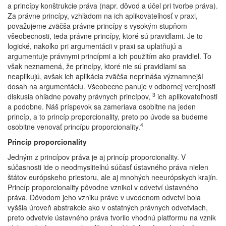
a princípy konštrukcie práva (napr. dôvod a účel pri tvorbe práva).
Za právne princípy, vzhľadom na ich aplikovateľnosť v praxi,
považujeme zväčša právne princípy s vysokým stupňom
všeobecnosti, teda právne princípy, ktoré sú pravidlami. Je to
logické, nakoľko pri argumentácii v praxi sa uplatňujú a
argumentuje právnymi princípmi a ich použitím ako pravidiel. To
však neznamená, že princípy, ktoré nie sú pravidlami sa
neaplikujú, avšak ich aplikácia zväčša neprináša významnejší
dosah na argumentáciu. Všeobecne panuje v odbornej verejnosti
3
diskusia ohľadne povahy právnych princípov,
ich aplikovateľnosti
a podobne. Náš príspevok sa zameriava osobitne na jeden
princíp, a to princíp proporcionality, preto po úvode sa budeme
4
osobitne venovať princípu proporcionality.
Princíp proporcionality
Jedným z princípov práva je aj princíp proporcionality. V
súčasnosti ide o neodmysliteľnú súčasť ústavného práva nielen
štátov európskeho priestoru, ale aj mnohých neeurópskych krajín.
Princíp proporcionality pôvodne vznikol v odvetví ústavného
práva. Dôvodom jeho vzniku práve v uvedenom odvetví bola
vyššia úroveň abstrakcie ako v ostatných právnych odvetviach,
preto odvetvie ústavného práva tvorilo vhodnú platformu na vznik