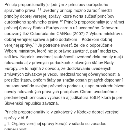
Princíp proporcionality je jedným z princípov európskeho
11
správneho práva.
Uvedený princíp možno zaradiť medzi
princípy dobrej verejnej správy, ktoré tvoria súčasť princípov
12
európskeho správneho práva.
Princíp proporcionality je v rámci
právnej úpravy Radou Európy okrem už uvedeného Dohovoru
upravený tiež Odporúčaním CM/Rec (2007) 7 Výboru ministrov o
dobrej verejnej správe a jeho dodatkom – Kódexom dobrej
13
verejnej správy.
Je potrebné uviesť, že ide o odporúčanie
Výboru ministrov, ktoré nie je právne záväzné, patrí medzi tzv.
soft law. Napriek uvedenej skutočnosti uvedené dokumenty majú
relevanciu aj v právnych poriadkoch zmluvných štátov Rady
Európy. Je to najmä z dôvodu, že dodržiavanie uvedených
zmluvných záväzkov je vecou medzinárodnej dôveryhodnosti a
prestíže štátov, pričom štáty sa snažia obsah prijatých dojednaní
transponovať do svojho právneho poriadku, napr. prostredníctvom
novely relevantných právnych predpisov. Okrem uvedeného z
predmetných princípov vychádza aj judikatúra ESĽP, ktorá je pre
Slovenskú republiku záväzná.
Princíp proporcionality je v zakotvený v Kódexe dobrej verejnej
správy v čl. 5:
„ 1. Orgány verejnej správy konajú v súlade so zásadou
primeranosti.