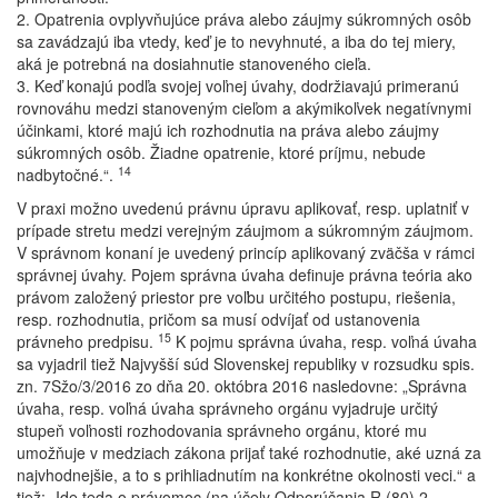
2. Opatrenia ovplyvňujúce práva alebo záujmy súkromných osôb
sa zavádzajú iba vtedy, keď je to nevyhnuté, a iba do tej miery,
aká je potrebná na dosiahnutie stanoveného cieľa.
3. Keď konajú podľa svojej voľnej úvahy, dodržiavajú primeranú
rovnováhu medzi stanoveným cieľom a akýmikoľvek negatívnymi
účinkami, ktoré majú ich rozhodnutia na práva alebo záujmy
súkromných osôb. Žiadne opatrenie, ktoré príjmu, nebude
14
nadbytočné.“.
V praxi možno uvedenú právnu úpravu aplikovať, resp. uplatniť v
prípade stretu medzi verejným záujmom a súkromným záujmom.
V správnom konaní je uvedený princíp aplikovaný zväčša v rámci
správnej úvahy. Pojem správna úvaha definuje právna teória ako
právom založený priestor pre voľbu určitého postupu, riešenia,
resp. rozhodnutia, pričom sa musí odvíjať od ustanovenia
15
právneho predpisu.
K pojmu správna úvaha, resp. voľná úvaha
sa vyjadril tiež Najvyšší súd Slovenskej republiky v rozsudku spis.
zn. 7Sžo/3/2016 zo dňa 20. októbra 2016 nasledovne: „Správna
úvaha, resp. voľná úvaha správneho orgánu vyjadruje určitý
stupeň voľnosti rozhodovania správneho orgánu, ktoré mu
umožňuje v medziach zákona prijať také rozhodnutie, aké uzná za
najvhodnejšie, a to s prihliadnutím na konkrétne okolnosti veci.“ a
tiež: „Ide teda o právomoc (na účely Odporúčania R (80) 2