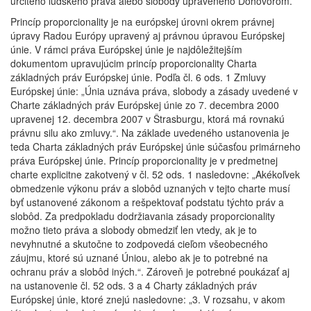
určitého ľudského práva alebo slobody upraveného Dohovorom.
Princíp proporcionality je na európskej úrovni okrem právnej
úpravy Radou Európy upravený aj právnou úpravou Európskej
únie. V rámci práva Európskej únie je najdôležitejším
dokumentom upravujúcim princíp proporcionality Charta
základných práv Európskej únie. Podľa čl. 6 ods. 1 Zmluvy
Európskej únie: „Únia uznáva práva, slobody a zásady uvedené v
Charte základných práv Európskej únie zo 7. decembra 2000
upravenej 12. decembra 2007 v Štrasburgu, ktorá má rovnakú
právnu silu ako zmluvy.“. Na základe uvedeného ustanovenia je
teda Charta základných práv Európskej únie súčasťou primárneho
práva Európskej únie. Princíp proporcionality je v predmetnej
charte explicitne zakotvený v čl. 52 ods. 1 nasledovne: „Akékoľvek
obmedzenie výkonu práv a slobôd uznaných v tejto charte musí
byť ustanovené zákonom a rešpektovať podstatu týchto práv a
slobôd. Za predpokladu dodržiavania zásady proporcionality
možno tieto práva a slobody obmedziť len vtedy, ak je to
nevyhnutné a skutočne to zodpovedá cieľom všeobecného
záujmu, ktoré sú uznané Úniou, alebo ak je to potrebné na
ochranu práv a slobôd iných.“. Zároveň je potrebné poukázať aj
na ustanovenie čl. 52 ods. 3 a 4 Charty základných práv
Európskej únie, ktoré znejú nasledovne: „3. V rozsahu, v akom