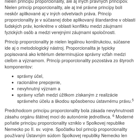
nielen princípu proporcionality, ale aj iných právnych princípov.
Nielen princíp proporcionality, ale aj iné právne princípy boli
neskôr aplikované aj v iných odvetviach práva. Princíp
proporcionality je v súčasnej dobe aplikovaný štandardne v oblasti
ľudských práv, konkrétne v oblasti konfliktu medzi záujmami
fyzických osôb a medzi verejnými záujmami spoločnosti.
Princíp proporcionality je nielen legálnou konštrukciou, súčasne
ide aj o metodologický nástroj. Proporcionalita je typicky
popisovaná ako kritérium determinujúce správny vzťah medzi
cieľom a významom. Princíp proporcionality pozostáva zo štyroch
komponentov:
správny účel,
racionálne prepojenie,
nevyhnutný význam a
správny vzťah medzi úžitkom získaným z realizácie
5
správneho účelu a škodou spôsobenou ústavnému právu.
Predchodcom princípu proporcionality bola zásada nevyhnutnosti
6
zásahu orgánu štátnej moci do autonómie jednotlivca.
Moderné
poňatie princípu proporcionality vzniklo v Spolkovej republike
Nemecko po II. sv. vojne. Spočiatku bol princíp proporcionality
používaný Ústavným súdom Spolkovej republiky Nemecko len