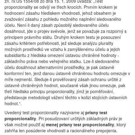
zn. IV.ÚS 1554/08 zo dňa 15. 1. 2009 uvádza: „Test
proporcionality se odvíjí ve třech krocích. Prvním krokem je
hodnocení zásahu hlediskem vhodnosti, jehož obsahem je
zvažování zásahu z pohledu možného naplnění sledovaného
účelu. Není-li daný zásah způsobilý sledovaného účelu
dosáhnout, jde o projev svévole, jenž se považuje za rozporný s
principem právního státu. Druhým krokem testu je posouzení
zásahu kritériem potřebnosti, jež sleduje analýzu plurality
možných prostředků ve vztahu k zamýšlenému účelu a jejich
subsidiaritu z hlediska omezení ústavou chráněné hodnoty -
základního práva nebo veřejného statku. Lze-li sledovaného
účelu dosáhnout alternativními prostředky, je pak ústavně
konformní ten, jenž danou ústavně chráněnou hodnotu omezuje v
míře nejmenší. Sleduje-li prověřovaný zásah ochranu určité z
ústavně chráněných hodnot, současně však jinou omezuje, pak
třetí hledisko principu proporcionality, jímž je poměřování,
představuje metodologii vážení těchto v kolizi stojících ústavních
hodnot.“.
Uvedený test proporcionality nazývame aj
prísny test
proporcionality
. Pri posudzovaní určitých základných práv je
však možné použiť aj
menej prísny test proporcionality
, ktorý
zahŕňa len posúdenie vhodnosti a racionálneho prepojenia.