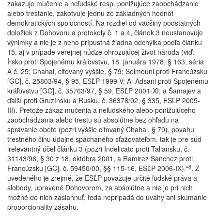
zakazuje mučenie a neľudské resp. ponižujúce zaobchádzanie
alebo trestanie, zakotvuje jednu zo základných hodnôt
demokratických spoločností. Na rozdiel od väčšiny podstatných
doložiek z Dohovoru a protokoly č. 1 a 4, článok 3 neustanovuje
výnimky a nie je z neho prípustná žiadna odchýlka podľa článku
15, aj v prípade verejnej núdze ohrozujúcej život národa (viď.
Írsko proti Spojenému kráľovstvu, 18. januára 1978, § 163, séria
A č. 25; Chahal, citovaný vyššie, § 79; Selmouni proti Francúzsku
[GC], č. 25803/94, § 95, ESĽP 1999-V; Al-Adsani proti Spojenému
kráľovstvu [GC], č. 35763/97, § 59, ESĽP 2001-XI; a Šamajev a
ďalší proti Gruzínsku a Rusku, č. 36378/02, § 335, ESĽP 2005-
III). Pretože zákaz mučenia a neľudského alebo ponižujúceho
zaobchádzania alebo trestu sú absolútne bez ohľadu na
správanie obete (pozri vyššie citovaný Chahal, § 79), povahu
trestného činu údajne spáchaného sťažovateľom, tak je pre súd
irelevantný účel článku 3 (pozri Indelicato proti Taliansku, č.
31143/96, § 30 z 18. októbra 2001, a Ramirez Sanchez proti
8
Francúzsku [GC], č. 59450/00, §§ 115-16, ESĽP 2006-IX).“
. Z
uvedeného je zrejmé, že ESĽP považuje určité ľudské práva a
slobody, upravené Dohovorom, za absolútne a nie je pri nich
možné do nich zasiahnuť, teda nepripadá do úvahy ani skúmanie
proporcionality zásahu.