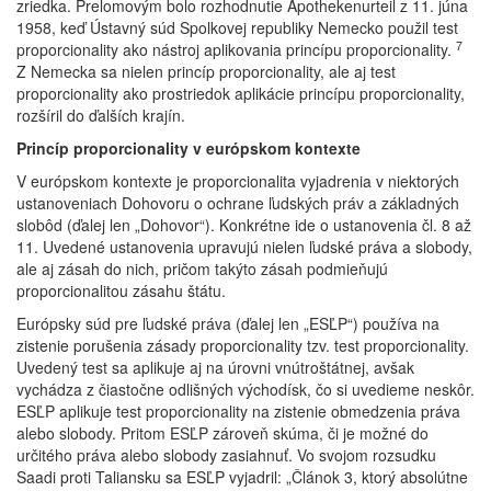
zriedka. Prelomovým bolo rozhodnutie Apothekenurteil z 11. júna
1958, keď Ústavný súd Spolkovej republiky Nemecko použil test
7
proporcionality ako nástroj aplikovania princípu proporcionality.
Z Nemecka sa nielen princíp proporcionality, ale aj test
proporcionality ako prostriedok aplikácie princípu proporcionality,
rozšíril do ďalších krajín.
Princíp proporcionality v európskom kontexte
V európskom kontexte je proporcionalita vyjadrenia v niektorých
ustanoveniach Dohovoru o ochrane ľudských práv a základných
slobôd (ďalej len „Dohovor“). Konkrétne ide o ustanovenia čl. 8 až
11. Uvedené ustanovenia upravujú nielen ľudské práva a slobody,
ale aj zásah do nich, pričom takýto zásah podmieňujú
proporcionalitou zásahu štátu.
Európsky súd pre ľudské práva (ďalej len „ESĽP“) používa na
zistenie porušenia zásady proporcionality tzv. test proporcionality.
Uvedený test sa aplikuje aj na úrovni vnútroštátnej, avšak
vychádza z čiastočne odlišných východísk, čo si uvedieme neskôr.
ESĽP aplikuje test proporcionality na zistenie obmedzenia práva
alebo slobody. Pritom ESĽP zároveň skúma, či je možné do
určitého práva alebo slobody zasiahnuť. Vo svojom rozsudku
Saadi proti Taliansku sa ESĽP vyjadril: „Článok 3, ktorý absolútne