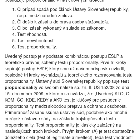
Či prípad spadá pod článok Ústavy Slovenskej republiky,
resp. medzinárodnú zmluvu.
Či došlo k zásahu do práva osoby sťažovateľa.
Či bol zásah vykonaný v súlade so zákonom.
Test vhodnosti.
Test nevyhnutnosti.
Test proporcionality.
Uvedený postup je v podstate kombináciou postupu ESĽP a
teoreticko-právnej schémy testu proporcionality. Prvé tri kroky
kopírujú postup ESĽP, ktorý sme už našom príspevku uviedli,
posledné tri kroky vychádzajú z teoretického rozpracovania testu
proporcionality. Ústavný súd Slovenskej republiky popisuje
test
proporcionality
vo svojom náleze sp. zn. II. ÚS 152/08 zo dňa
15. decembra 2009, v ktorom sa uvádza, že: „Uvedený KTO, O
KOM, ČO, KDE, KEDY a AKO test je kľúčový pre posúdenie
proporcionality medzi slobodou prejavu a ochranou osobnosti.
Primeranosť zásahu skúma ústavný súd, podobne ako mnohé
európske ústavné súdy, na základe trojstupňového testu
proporcionality. Test proporcionality je klasicky založený na
nasledujúcich troch krokoch. Prvým krokom (A) je test dostatočne
dôležitého cieľa (test of legitimate aim/effect), teda test vhodnosti