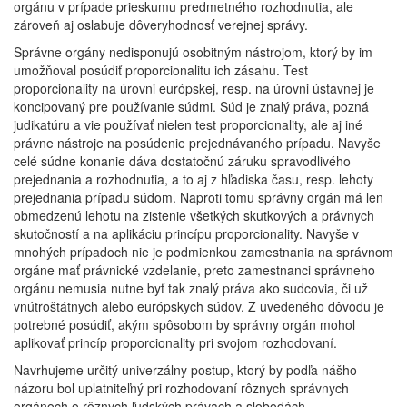
orgánu v prípade prieskumu predmetného rozhodnutia, ale
zároveň aj oslabuje dôveryhodnosť verejnej správy.
Správne orgány nedisponujú osobitným nástrojom, ktorý by im
umožňoval posúdiť proporcionalitu ich zásahu. Test
proporcionality na úrovni európskej, resp. na úrovni ústavnej je
koncipovaný pre používanie súdmi. Súd je znalý práva, pozná
judikatúru a vie používať nielen test proporcionality, ale aj iné
právne nástroje na posúdenie prejednávaného prípadu. Navyše
celé súdne konanie dáva dostatočnú záruku spravodlivého
prejednania a rozhodnutia, a to aj z hľadiska času, resp. lehoty
prejednania prípadu súdom. Naproti tomu správny orgán má len
obmedzenú lehotu na zistenie všetkých skutkových a právnych
skutočností a na aplikáciu princípu proporcionality. Navyše v
mnohých prípadoch nie je podmienkou zamestnania na správnom
orgáne mať právnické vzdelanie, preto zamestnanci správneho
orgánu nemusia nutne byť tak znalý práva ako sudcovia, či už
vnútroštátnych alebo európskych súdov. Z uvedeného dôvodu je
potrebné posúdiť, akým spôsobom by správny orgán mohol
aplikovať princíp proporcionality pri svojom rozhodovaní.
Navrhujeme určitý univerzálny postup, ktorý by podľa nášho
názoru bol uplatniteľný pri rozhodovaní rôznych správnych
orgánoch o rôznych ľudských právach a slobodách.