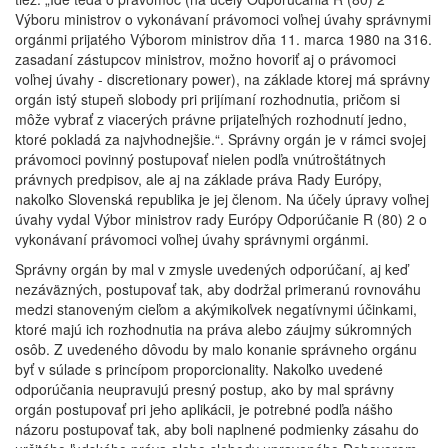
Výboru ministrov o vykonávaní právomoci voľnej úvahy správnymi
orgánmi prijatého Výborom ministrov dňa 11. marca 1980 na 316.
zasadaní zástupcov ministrov, možno hovoriť aj o právomoci
voľnej úvahy - discretionary power), na základe ktorej má správny
orgán istý stupeň slobody pri prijímaní rozhodnutia, pričom si
môže vybrať z viacerých právne prijateľných rozhodnutí jedno,
ktoré pokladá za najvhodnejšie.“. Správny orgán je v rámci svojej
právomoci povinný postupovať nielen podľa vnútroštátnych
právnych predpisov, ale aj na základe práva Rady Európy,
nakoľko Slovenská republika je jej členom. Na účely úpravy voľnej
úvahy vydal Výbor ministrov rady Európy Odporúčanie R (80) 2 o
vykonávaní právomoci voľnej úvahy správnymi orgánmi.
Správny orgán by mal v zmysle uvedených odporúčaní, aj keď
nezáväzných, postupovať tak, aby dodržal primeranú rovnováhu
medzi stanoveným cieľom a akýmikoľvek negatívnymi účinkami,
ktoré majú ich rozhodnutia na práva alebo záujmy súkromných
osôb. Z uvedeného dôvodu by malo konanie správneho orgánu
byť v súlade s princípom proporcionality. Nakoľko uvedené
odporúčania neupravujú presný postup, ako by mal správny
orgán postupovať pri jeho aplikácii, je potrebné podľa nášho
názoru postupovať tak, aby boli naplnené podmienky zásahu do