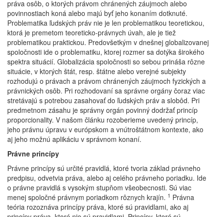
práva osôb, o ktorých právom chránených záujmoch alebo
povinnostiach koná alebo majú byť jeho konaním dotknuté.
Problematika ľudských práv nie je len problematikou teoretickou,
ktorá je premetom teoreticko-právnych úvah, ale je tiež
problematikou praktickou. Predovšetkým v dnešnej globalizovanej
spoločnosti ide o problematiku, ktorej rozmer sa dotýka širokého
spektra situácií. Globalizácia spoločnosti so sebou prináša rôzne
situácie, v ktorých štát, resp. štátne alebo verejné subjekty
rozhodujú o právach a právom chránených záujmoch fyzických a
právnických osôb. Pri rozhodovaní sa správne orgány čoraz viac
stretávajú s potrebou zasahovať do ľudských práv a slobôd. Pri
predmetnom zásahu je správny orgán povinný dodržať princíp
proporcionality. V našom článku rozoberieme uvedený princíp,
jeho právnu úpravu v európskom a vnútroštátnom kontexte, ako
aj jeho možnú aplikáciu v správnom konaní.
Právne princípy
Právne princípy sú určité pravidlá, ktoré tvoria základ právneho
predpisu, odvetvia práva, alebo aj celého právneho poriadku. Ide
o právne pravidlá s vysokým stupňom všeobecnosti. Sú viac
1
menej spoločné právnym poriadkom rôznych krajín.
Právna
teória rozoznáva princípy práva, ktoré sú pravidlami, ako aj
princípy práva, ktoré nie sú pravidlami. Princípy, ktoré sú