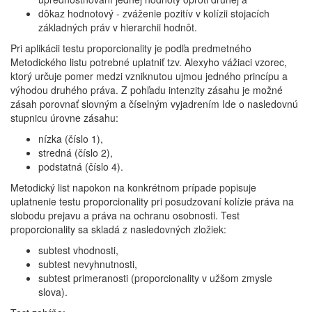
dôkaz hodnotový - zváženie pozitív v kolízii stojacích
základných práv v hierarchii hodnôt.
Pri aplikácii testu proporcionality je podľa predmetného
Metodického listu potrebné uplatniť tzv. Alexyho vážiaci vzorec,
ktorý určuje pomer medzi vzniknutou ujmou jedného princípu a
výhodou druhého práva. Z pohľadu intenzity zásahu je možné
zásah porovnať slovným a číselným vyjadrením Ide o nasledovnú
stupnicu úrovne zásahu:
nízka (číslo 1),
stredná (číslo 2),
podstatná (číslo 4).
Metodický list napokon na konkrétnom prípade popisuje
uplatnenie testu proporcionality pri posudzovaní kolízie práva na
slobodu prejavu a práva na ochranu osobnosti. Test
proporcionality sa skladá z nasledovných zložiek:
subtest vhodnosti,
subtest nevyhnutnosti,
subtest primeranosti (proporcionality v užšom zmysle
slova).