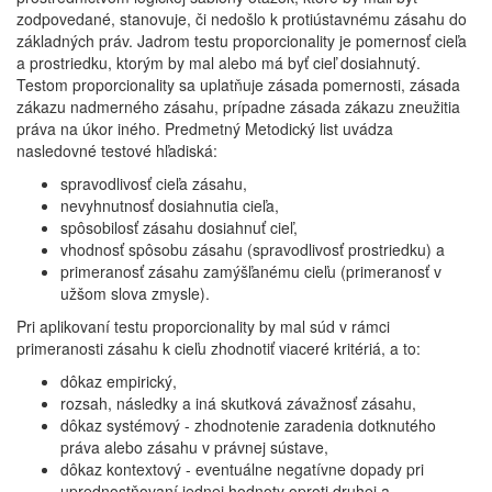
zodpovedané, stanovuje, či nedošlo k protiústavnému zásahu do
základných práv. Jadrom testu proporcionality je pomernosť cieľa
a prostriedku, ktorým by mal alebo má byť cieľ dosiahnutý.
Testom proporcionality sa uplatňuje zásada pomernosti, zásada
zákazu nadmerného zásahu, prípadne zásada zákazu zneužitia
práva na úkor iného. Predmetný Metodický list uvádza
nasledovné testové hľadiská:
spravodlivosť cieľa zásahu,
nevyhnutnosť dosiahnutia cieľa,
spôsobilosť zásahu dosiahnuť cieľ,
vhodnosť spôsobu zásahu (spravodlivosť prostriedku) a
primeranosť zásahu zamýšľanému cieľu (primeranosť v
užšom slova zmysle).
Pri aplikovaní testu proporcionality by mal súd v rámci
primeranosti zásahu k cieľu zhodnotiť viaceré kritériá, a to:
dôkaz empirický,
rozsah, následky a iná skutková závažnosť zásahu,
dôkaz systémový - zhodnotenie zaradenia dotknutého
práva alebo zásahu v právnej sústave,
dôkaz kontextový - eventuálne negatívne dopady pri
uprednostňovaní jednej hodnoty oproti druhej a