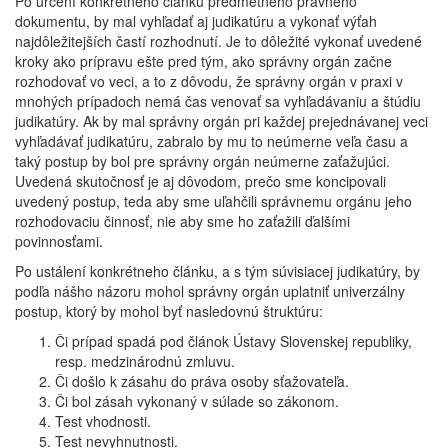
Po určení konkrétneho článku predmetného právneho
dokumentu, by mal vyhľadať aj judikatúru a vykonať výťah
najdôležitejších častí rozhodnutí. Je to dôležité vykonať uvedené
kroky ako prípravu ešte pred tým, ako správny orgán začne
rozhodovať vo veci, a to z dôvodu, že správny orgán v praxi v
mnohých prípadoch nemá čas venovať sa vyhľadávaniu a štúdiu
judikatúry. Ak by mal správny orgán pri každej prejednávanej veci
vyhľadávať judikatúru, zabralo by mu to neúmerne veľa času a
taký postup by bol pre správny orgán neúmerne zaťažujúci.
Uvedená skutočnosť je aj dôvodom, prečo sme koncipovali
uvedený postup, teda aby sme uľahčili správnemu orgánu jeho
rozhodovaciu činnosť, nie aby sme ho zaťažili ďalšími
povinnosťami.
Po ustálení konkrétneho článku, a s tým súvisiacej judikatúry, by
podľa nášho názoru mohol správny orgán uplatniť univerzálny
postup, ktorý by mohol byť nasledovnú štruktúru:
Či prípad spadá pod článok Ústavy Slovenskej republiky,
resp. medzinárodnú zmluvu.
Či došlo k zásahu do práva osoby sťažovateľa.
Či bol zásah vykonaný v súlade so zákonom.
Test vhodnosti.
Test nevyhnutnosti.