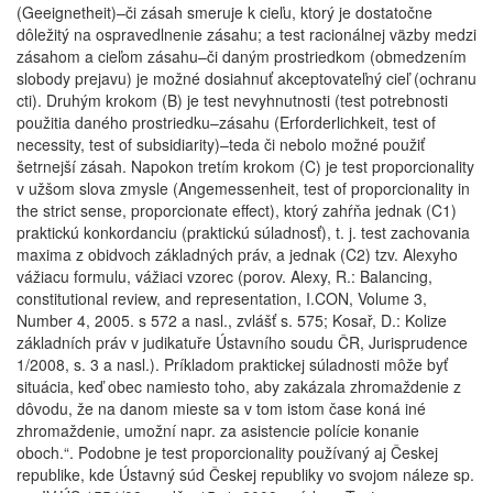
(Geeignetheit)–či zásah smeruje k cieľu, ktorý je dostatočne
dôležitý na ospravedlnenie zásahu; a test racionálnej väzby medzi
zásahom a cieľom zásahu–či daným prostriedkom (obmedzením
slobody prejavu) je možné dosiahnuť akceptovateľný cieľ (ochranu
cti). Druhým krokom (B) je test nevyhnutnosti (test potrebnosti
použitia daného prostriedku–zásahu (Erforderlichkeit, test of
necessity, test of subsidiarity)–teda či nebolo možné použiť
šetrnejší zásah. Napokon tretím krokom (C) je test proporcionality
v užšom slova zmysle (Angemessenheit, test of proporcionality in
the strict sense, proporcionate effect), ktorý zahŕňa jednak (C1)
praktickú konkordanciu (praktickú súladnosť), t. j. test zachovania
maxima z obidvoch základných práv, a jednak (C2) tzv. Alexyho
vážiacu formulu, vážiaci vzorec (porov. Alexy, R.: Balancing,
constitutional review, and representation, I.CON, Volume 3,
Number 4, 2005. s 572 a nasl., zvlášť s. 575; Kosař, D.: Kolize
základních práv v judikatuře Ústavního soudu ČR, Jurisprudence
1/2008, s. 3 a nasl.). Príkladom praktickej súladnosti môže byť
situácia, keď obec namiesto toho, aby zakázala zhromaždenie z
dôvodu, že na danom mieste sa v tom istom čase koná iné
zhromaždenie, umožní napr. za asistencie polície konanie
oboch.“. Podobne je test proporcionality používaný aj Českej
republike, kde Ústavný súd Českej republiky vo svojom náleze sp.