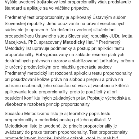
Vyššie uvedený trojkrokový test proporcionality však predstavuje
štandard a aplikuje sa vo väčšine prípadov.
Predmetný test proporcionality je aplikovaný Ústavným súdom
Slovenskej republiky. Jeho používanie na úrovni všeobecných
súdov nie je upravené. Na riešenie uvedenej situácie bol
predsedníčkou Ústavného súdu Slovenskej republiky JUDr. Ivetta
18
Macejková, PhD. spracovaný
Metodický list
.
Predmetný
Metodický list upravuje podmienky a postup pri aplikácii testu
proporcionality. Bol vypracovaný na základe rešerše platných
doktrinálnych právnych názorov a stabilizovanej judikatúry, pričom
je určený predovšetkým pre mladšiu generáciu sudcov.
Predmetný metodický list rozoberá aplikáciu testu proporcionality
pri posudzovaní kolízie práva na slobodu prejavu a práva na
ochranu osobnosti, jeho súčasťou sú však aj všeobecné kritériá
aplikovania testu proporcionality, preto je použiteľný aj pri
posúdení konfliktu iných základných práv. Popisuje východiská a
všeobecne rozoberá princíp proporcionality.
Súčasťou Metodického listu je aj teoretický popis testu
proporcionality a metodický postup pri jeho aplikácii. V
Metodickom liste je uvedené, že princíp proporcionality je
uvádzaný do praxe testom proporcionality. Test proporcionality
prostredníctvom logickej šablóny otázok, ktoré by mali byť