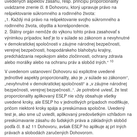
uvedených aspektov zásahu, resp. princípu proporcionality
uvádzame znenie čl. 8 Dohovoru, ktorý upravuje právo na
rešpektovanie súkromného a rodinného života:
„1. Každý má právo na rešpektovanie svojho súkromného a
rodinného života, obydlia a korešpondencie.
2. Štátny orgán nemôže do výkonu tohto práva zasahovať s
výnimkou prípadov, keď je to v súlade so zákonom a nevyhnutné
v demokratickej spoločnosti v záujme národnej bezpečnosti,
verejnej bezpečnosti, hospodárskeho blahobytu krajiny,
predchádzania nepokojom alebo zločinnosti, ochrany zdravia
10
alebo morálky alebo na ochranu práv a slobôd iných.“
V uvedenom ustanovení Dohovoru sú explicitne uvedené
jednotlivé aspekty proporcionality, ako je „v súlade so zákonom“,
„nevyhnutné v demokratickej spoločnosti“ a „v záujme národnej
bezpečnosti, verejnej bezpečnosti..“. Je potrebné uviesť, že test
proporcionality aplikovaný ESĽP nie vždy obsahuje všetky
uvedené kroky, ale ESĽP ho v jednotlivých prípadoch modifikuje,
pričom niektoré kroky spája a preskúmava spoločne. Uvedený
test je, ako sme už uviedli, aplikovaný predovšetkým vzhľadom na
preskúmavanie zásahu do ľudských práva a základných slobôd
podľa čl. 8 až 11 Dohovoru, avšak ESĽP ho aplikuje aj pri iných
právach a slobodách zaručených Dohovorom.