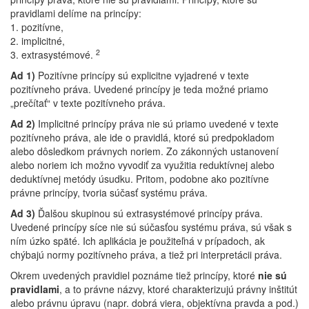
pravidlami delíme na princípy:
1. pozitívne,
2. implicitné,
2
3. extrasystémové.
Ad 1)
Pozitívne princípy sú explicitne vyjadrené v texte
pozitívneho práva. Uvedené princípy je teda možné priamo
„prečítať“ v texte pozitívneho práva.
Ad 2)
Implicitné princípy práva nie sú priamo uvedené v texte
pozitívneho práva, ale ide o pravidlá, ktoré sú predpokladom
alebo dôsledkom právnych noriem. Zo zákonných ustanovení
alebo noriem ich možno vyvodiť za využitia reduktívnej alebo
deduktívnej metódy úsudku. Pritom, podobne ako pozitívne
právne princípy, tvoria súčasť systému práva.
Ad 3)
Ďalšou skupinou sú extrasystémové princípy práva.
Uvedené princípy síce nie sú súčasťou systému práva, sú však s
ním úzko späté. Ich aplikácia je použiteľná v prípadoch, ak
chýbajú normy pozitívneho práva, a tiež pri interpretácii práva.
Okrem uvedených pravidiel poznáme tiež princípy, ktoré
nie sú
pravidlami
, a to právne názvy, ktoré charakterizujú právny inštitút
alebo právnu úpravu (napr. dobrá viera, objektívna pravda a pod.)