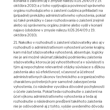
konania o zaistení (aj v zmysle nálezu II.ÚS 264/09 z 19.
októbra 2010) a z toho vyplývajúca povinnosť správneho
orgánu rozhodujúceho o zaistení cudzinca prihliadať i na
(prípadné) prekážky administratívneho vyhostenia, pokiaľ
sú také prekážky v čase rozhodovania o zaistení zrejmé
alebo sú správnemu orgánu známe alebo vyšli v konaní
najavo (obdobne v zmysle nálezu II.ÚS 264/09 z 19.
októbra 2010).
21. Nakoľko v rozhodnutí o zaistení sťažovateľky ako aj v
rozhodnutí o administratívnom vyhostení určenie krajiny,
kam má byť sťažovateľka vyhostená, absentuje, logicky
nie je ani možné skúmať základnú podmienku zaistenia
sťažovateľky, ktorou je jej vyhostiteľnosť a v súvislosti s
tým aj nepochybne relevantné otázky súvisiace s dĺžkou
zaistenia ako sú efektívnosť, včasnosť a účelnosť
administratívnych úkonov technického a organizačného
charakteru potrebných pre samotné zabezpečenia
vyhostenia, čo následne vyvoláva dôvodné pochybnosti
o účele zaistenia. Pokiaľ teda rozhodnutie o zaistení na
účel výkonu administratívneho vyhostenia a teda aj
rozhodnutie o následnom predĺžení takéhoto zaistenia
nie je odôvodnené aj z tohto, vyššie uvedeného dôvodu