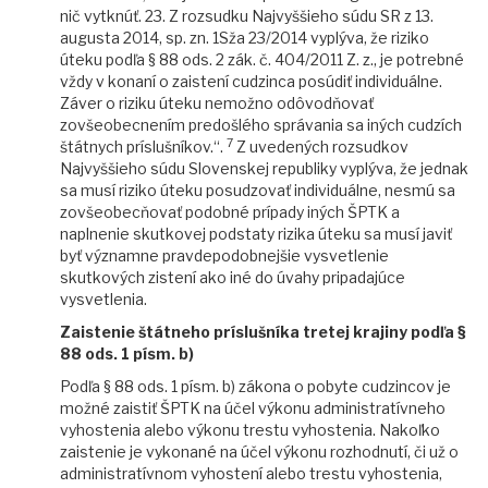
nič vytknúť. 23. Z rozsudku Najvyššieho súdu SR z 13.
augusta 2014, sp. zn. 1Sža 23/2014 vyplýva, že riziko
úteku podľa § 88 ods. 2 zák. č. 404/2011 Z. z., je potrebné
vždy v konaní o zaistení cudzinca posúdiť individuálne.
Záver o riziku úteku nemožno odôvodňovať
zovšeobecnením predošlého správania sa iných cudzích
7
štátnych príslušníkov.“.
Z uvedených rozsudkov
Najvyššieho súdu Slovenskej republiky vyplýva, že jednak
sa musí riziko úteku posudzovať individuálne, nesmú sa
zovšeobecňovať podobné prípady iných ŠPTK a
naplnenie skutkovej podstaty rizika úteku sa musí javiť
byť významne pravdepodobnejšie vysvetlenie
skutkových zistení ako iné do úvahy pripadajúce
vysvetlenia.
Zaistenie štátneho príslušníka tretej krajiny podľa §
88 ods. 1 písm. b)
Podľa § 88 ods. 1 písm. b) zákona o pobyte cudzincov je
možné zaistiť ŠPTK na účel výkonu administratívneho
vyhostenia alebo výkonu trestu vyhostenia. Nakoľko
zaistenie je vykonané na účel výkonu rozhodnutí, či už o
administratívnom vyhostení alebo trestu vyhostenia,