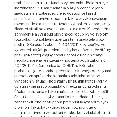
realizácia administratívneho vyhostenia. Účelom nie je
iba zabezpečiť účasť žiadateľa o azyl v konaní o jeho
žiadosti, ale aj zabezpečiť jeho dostupnosť pred
príslušným správnym orgánom fakticky vykonávajúcim
rozhodnutie o administratívnom vyhostení v dobe, kedy
žiadateľ stratí postavenie žiadateľa o azyl. K uvedenému
sa vyjadril Najvyšší súd Slovenskej republiky vo svojom
rozsudku: „(...) Základný účel zaistenia žiadateľa o azyl
podľa § 88a ods. 1 zákona č. 404/2011 Z. z. spočíva vo
vytvorení takých podmienok, aby iba z dôvodu, že štátny
príslušník tretej krajiny podal žiadosť o udelenie azylu,
nebola zmarená realizácia vyhostenia podľa zákona č.
404/2011 Z. z. (smernica č. 2008/115/ ES). Jeho
podstatou je teda zabezpečenie efektívnej kontroly nad
priebehom správneho konania o administratívnom
vyhostení v situácii, keď štátny príslušník tretej krajiny
uplatní svoje právo požiadať o medzinárodnú ochranu.
Účelom zaistenia v takom prípade nie je iba zabezpečiť
účasť žiadateľa o azyl v konaní o tejto žiadosti, ale aj
zabezpečiť jeho dostupnosť pred príslušným správnym
orgánom fakticky vykonávajúcim rozhodnutie o
administratívnom vyhostení v dobe, kedy žiadateľ stratí