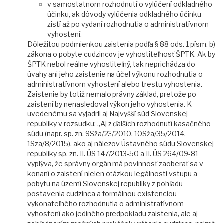
v samostatnom rozhodnutí o vylúčení odkladného
účinku, ak dôvody vylúčenia odkladného účinku
zistí až po vydaní rozhodnutia o administratívnom
vyhostení.
Dôležitou podmienkou zaistenia podľa § 88 ods. 1 písm. b)
zákona o pobyte cudzincov je vyhostiteľnosť ŠPTK. Ak by
ŠPTK nebol reálne vyhostiteľný, tak neprichádza do
úvahy ani jeho zaistenie na účel výkonu rozhodnutia o
administratívnom vyhostení alebo trestu vyhostenia.
Zaistenie by totiž nemalo právny základ, pretože po
zaistení by nenasledoval výkon jeho vyhostenia. K
uvedenému sa vyjadril aj Najvyšší súd Slovenskej
republiky v rozsudku: „Aj z ďalších rozhodnutí kasačného
súdu (napr. sp. zn. 9Sža/23/2010, 10Sža/35/2014,
1Sza/8/2015), ako aj nálezov Ústavného súdu Slovenskej
republiky sp. zn. II. ÚS 147/2013-50 a II. ÚS 264/09-81
vyplýva, že správny orgán má povinnosť zaoberať sa v
konaní o zaistení nielen otázkou legálnosti vstupu a
pobytu na území Slovenskej republiky z pohľadu
postavenia cudzinca a formálnou existenciou
vykonateľného rozhodnutia o administratívnom
vyhostení ako jediného predpokladu zaistenia, ale aj