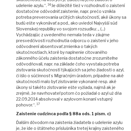
16
udelenie azylu.“.
Je dôležité tiež v rozhodnutí o zaistení
dostatočne odôvodniť zaistenie, napr. prečo vznikla
potreba preverovania určitých skutočností, aké úkony sa
budú ešte vykonávať a pod., ako uviedol Najvyšší súd
Slovenskej republiky vo svojom rozsudku: „ (...)
Vychádzajúc z uvedeného nemala teda v záujme
presvedčivosti rozhodnutia odporcu o zaistení v jeho
odôvodnení absentovať zmienka o takých
skutočnostiach, ktoré by naplnenie citovaného
zákonného účelu zaistenia dostatočne zrozumiteľne
odôvodňovali, napr. na základe čoho vyvstala potreba
zisťovania skutočností týkajúcich sa jeho žiadosti o azyl,
či išlo o súčinnosť s Migračným úradom, prípadne na aké
skutočnosti malo byť zisťovanie vykonané resp. aké
úkony si takéto zisťovanie ešte vyžiada, najmä ak je
zrejmé, že navrhovateľ potom čo požiadal o azyl už dňa
22.09.2014 absolvoval v azylovom konaní vstupný
17
pohovor.“.
Zaistenie cudzinca podľa § 88a ods. 1 písm. c)
Ďalším dôvodom na zaistenia žiadateľa o udelenie azylu
je, že ide o štátneho príslušníka tretej krajiny zaisteného