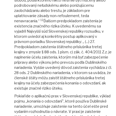
slobôd, podľa ktorého nikto nesmie byť mučený alebo
podrobovaný neľudskému alebo ponižujúcemu
zaobchádzaniu alebo trestu, je základom pre
uplatňovanie zásady non-refoulement, teda
12
nenavracania.“
Ďalšom predpokladom zaistenia je
existencia značného rizika úteku. K uvedenému sa
vyjadril Najvyšší súd Slovenskej republiky rozsudku, v
ktorom uviedol aj konkrétny postup aplikovaný v
právnom poriadku Slovenskej republiky: „ (...) 27.
Predpokladom zaistenia štátneho príslušníka tretej
krajiny v zmysle § 88 ods. 1 písm. c) zák. č. 404/2011 Z.z. je
naplnenie účelu zaistenia, ktorým má byť zabezpečenie
prípravy alebo výkonu jeho prevozu podľa Dublinského
nariadenia. Vyššie uvedený dôvod zaistenia vychádza z čl.
28 ods. 2 Dublinského nariadenia, v ktorom sa uvádza, že
členské štáty môžu zaistiť štátneho príslušníka tretej
krajiny na účely zabezpečenia konania o odovzdaní, ak
existuje značné riziko úteku.
Pokiaľ ide o aplikačnú prax v Slovenskej republike, výklad
pojmu „konania o odovzdaní", ktoré používa Dublinské
nariadenie, umožňuje zaistenie na tento účel ešte pred
vydaním rozhodnutia o návrate. V praxi je zaistenie