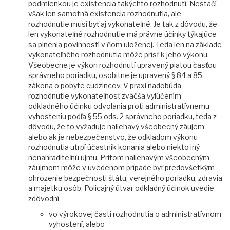
podmienkou je existencia takýchto rozhodnutí. Nestačí
však len samotná existencia rozhodnutia, ale
rozhodnutie musí byť aj vykonateľné. Je tak z dôvodu, že
len vykonateľné rozhodnutie má právne účinky týkajúce
sa plnenia povinností v ňom uloženej. Teda len na základe
vykonateľného rozhodnutia môže prísť k jeho výkonu.
Všeobecne je výkon rozhodnutí upravený piatou časťou
správneho poriadku, osobitne je upravený § 84 a 85
zákona o pobyte cudzincov. V praxi nadobúda
rozhodnutie vykonateľnosť zväčša vylúčením
odkladného účinku odvolania proti administratívnemu
vyhosteniu podľa § 55 ods. 2 správneho poriadku, teda z
dôvodu, že to vyžaduje naliehavý všeobecný záujem
alebo ak je nebezpečenstvo, že odkladom výkonu
rozhodnutia utrpí účastník konania alebo niekto iný
nenahraditeľnú ujmu. Pritom naliehavým všeobecným
záujmom môže v uvedenom prípade byť predovšetkým
ohrozenie bezpečnosti štátu, verejného poriadku, zdravia
a majetku osôb. Policajný útvar odkladný účinok uvedie
zdôvodní
vo výrokovej časti rozhodnutia o administratívnom
vyhostení, alebo