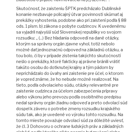
Skutočnosť, že zaisteniu ŠPTK predcházalo Dublinské
konanie nezbavuje policajný útvar povinnosti skúmať aj
prekážky vyhostenia, podobne ako pri zaistení podľa § 88
ods. 1 písm. b) zákona o pobyte cudzincov. K uvedenému
sa vyjadril najvyšší súd Slovenskej republiky vo svojom
rozsudku: „ (...) Bez hľadania odpovedí na dané otázky,
ktorým sa správny orgán zjavne vyhol, totiž nebolo
možné dať jednoznačnú odpoveď na základnú otázku, a
tou bolo, či by v prípade zistenia takýchto skutočností
nešlo o prekážky, ktoré fakticky aj právne bránili vrátiť
takúto osobu do dotknutej krajiny a tým pádom by
neprichádzalo do úvahy ani zaistenie pre účel, o ktorom
je vopred známe, že ho nebude možné realizovať. Na
tieto, podľa odvolacieho súdu, otázky relevantné pre
zaistenie cudzinca za účelom zabezpečenia prípravy
alebo výkonu jeho prevozu podľa osobitného predpisu
nedal správny orgán žiadnu odpoveď a preto odvolací súd
dospel k záveru o potrebe zmeny rozsudku krajského
súdu tak, ako je uvedené vo výroku tohto rozsudku. Na
tomto mieste považuje odvolací súd za dôležité uviesť,
že čl. 3 Dohovoru o ochrane ľudských práv a základných