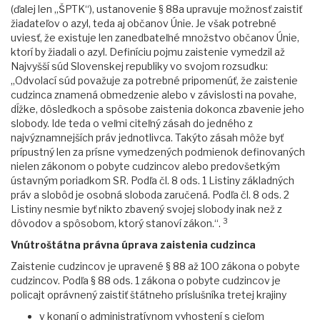
(ďalej len „ŠPTK“), ustanovenie § 88a upravuje možnosť zaistiť
žiadateľov o azyl, teda aj občanov Únie. Je však potrebné
uviesť, že existuje len zanedbateľné množstvo občanov Únie,
ktorí by žiadali o azyl. Definíciu pojmu zaistenie vymedzil až
Najvyšší súd Slovenskej republiky vo svojom rozsudku:
„Odvolací súd považuje za potrebné pripomenúť, že zaistenie
cudzinca znamená obmedzenie alebo v závislosti na povahe,
dĺžke, dôsledkoch a spôsobe zaistenia dokonca zbavenie jeho
slobody. Ide teda o veľmi citeľný zásah do jedného z
najvýznamnejších práv jednotlivca. Takýto zásah môže byť
prípustný len za prísne vymedzených podmienok definovaných
nielen zákonom o pobyte cudzincov alebo predovšetkým
ústavným poriadkom SR. Podľa čl. 8 ods. 1 Listiny základných
práv a slobôd je osobná sloboda zaručená. Podľa čl. 8 ods. 2
Listiny nesmie byť nikto zbavený svojej slobody inak než z
3
dôvodov a spôsobom, ktorý stanoví zákon.“.
Vnútroštátna právna úprava zaistenia cudzinca
Zaistenie cudzincov je upravené § 88 až 100 zákona o pobyte
cudzincov. Podľa § 88 ods. 1 zákona o pobyte cudzincov je
policajt oprávnený zaistiť štátneho príslušníka tretej krajiny
v konaní o administratívnom vyhostení s cieľom