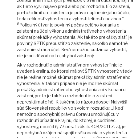
zohľadnením možných prekážok vrátenia cudzinca, najmä
ak tieto vyšli najavo pred alebo po rozhodnutí o zaistení,
pretože limitom zaistenia je práve naplnenie jeho účelu,
teda reálnosť vyhostenia a vyhostiteľnosť cudzinca.“.
8
Policajný útvar je povinný počas celého konania o
zaistení na účel výkonu administratívneho vyhostenia
skúmať prekážky vyhostenia. Ak takéto prekážky zistí, je
povinný ŠPTK prepustiť zo zaistenie, nakoľko samotné
zaistenie stráca účel. Keď nemožno cudzinca vyhostiť,
nie je ani dôvod na to, aby bol zaistený.
Ak v rozhodnutí o administratívnom vyhostení nie je
uvedená krajina, do ktorej má byť ŠPTK vyhostený, vtedy
nie je reálne možné skúmať prekážky administratívneho
vyhostenia. V takom prípade nie je možné skúmať
prekážky administratívneho vyhostenia ani v konaní o
zaistení, preto je takéto rozhodnutie o zaistení
nepreskúmateľné. K takémuto názoru dospel Najvyšší
súd Slovenskej republiky vo svojom rozsudku: „I keď
nemožno spochybniť, právnu úpravu umožňujúcu v
rozhodnutí prípadne krajinu, do ktorej je cudzinec
vyhostený, neurčiť (§ 77 ods. 1 zák. č. 404/2011 Z. z.), je
nepochybná vzájomná spojitosť konania o vyhostení a