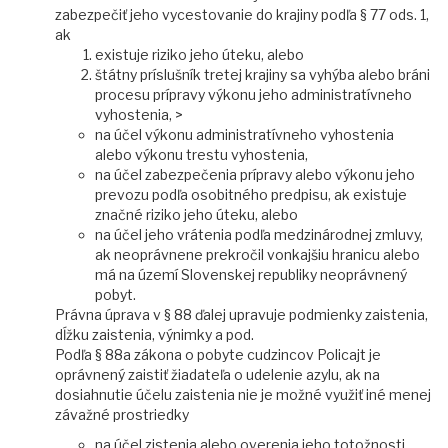
zabezpečiť jeho vycestovanie do krajiny podľa § 77 ods. 1,
ak
existuje riziko jeho úteku, alebo
štátny príslušník tretej krajiny sa vyhýba alebo bráni
procesu prípravy výkonu jeho administratívneho
vyhostenia, >
na účel výkonu administratívneho vyhostenia
alebo výkonu trestu vyhostenia,
na účel zabezpečenia prípravy alebo výkonu jeho
prevozu podľa osobitného predpisu, ak existuje
značné riziko jeho úteku, alebo
na účel jeho vrátenia podľa medzinárodnej zmluvy,
ak neoprávnene prekročil vonkajšiu hranicu alebo
má na území Slovenskej republiky neoprávnený
pobyt.
Právna úprava v § 88 ďalej upravuje podmienky zaistenia,
dĺžku zaistenia, výnimky a pod.
Podľa § 88a zákona o pobyte cudzincov Policajt je
oprávnený zaistiť žiadateľa o udelenie azylu, ak na
dosiahnutie účelu zaistenia nie je možné využiť iné menej
závažné prostriedky
na účel zistenia alebo overenia jeho totožnosti