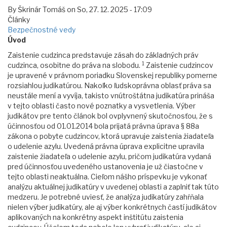
By
Škrinár Tomáš
on
So, 27. 12. 2025 - 17:09
Články
Bezpečnostné vedy
Úvod
Zaistenie cudzinca predstavuje zásah do základných práv
1
cudzinca, osobitne do práva na slobodu.
Zaistenie cudzincov
je upravené v právnom poriadku Slovenskej republiky pomerne
rozsiahlou judikatúrou. Nakoľko ľudskoprávna oblasť práva sa
neustále mení a vyvíja, takisto vnútroštátna judikatúra prináša
v tejto oblasti často nové poznatky a vysvetlenia. Výber
judikátov pre tento článok bol ovplyvnený skutočnosťou, že s
účinnosťou od 01.01.2014 bola prijatá právna úprava § 88a
zákona o pobyte cudzincov, ktorá upravuje zaistenia žiadateľa
o udelenie azylu. Uvedená právna úprava explicitne upravila
zaistenie žiadateľa o udelenie azylu, pričom judikatúra vydaná
pred účinnosťou uvedeného ustanovenia je už čiastočne v
tejto oblasti neaktuálna. Cieľom nášho príspevku je vykonať
analýzu aktuálnej judikatúry v uvedenej oblasti a zaplniť tak túto
medzeru. Je potrebné uviesť, že analýza judikatúry zahŕňala
nielen výber judikatúry, ale aj výber konkrétnych častí judikátov
aplikovaných na konkrétny aspekt inštitútu zaistenia