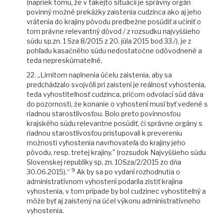
(napriek tomu, že v takejto situácii je správny orgán
povinný možné prekážky zaistenia cudzinca ako aj jeho
vrátenia do krajiny pôvodu predbežne posúdiť a učiniť o
tom právne relevantný dôvod / z rozsudku najvyššieho
súdu sp.zn. 1 Sza 8/2015 z 20. júla 2015 bod 33./), je z
pohľadu kasačného súdu nedostatočne odôvodnené a
teda nepreskúmateľné.
22. „Limitom naplnenia účelu zaistenia, aby sa
predchádzalo svojvôli pri zaistení je reálnosť vyhostenia,
teda vyhostiteľnosť cudzinca, pričom odvolací súd dáva
do pozornosti, že konanie o vyhostení musí byť vedené s
riadnou starostlivosťou. Bolo preto povinnosťou
krajského súdu relevantne posúdiť, či správne orgány s
riadnou starostlivosťou pristupovali k prevereniu
možnosti vyhostenia navrhovateľa do krajiny jeho
pôvodu, resp. tretej krajiny." (rozsudok Najvyššieho súdu
Slovenskej republiky sp. zn. 10Sza/2/2015 zo dňa
9
30.06.2015).“
Ak by sa po vydaní rozhodnutia o
administratívnom vyhostení podarila zistiť krajina
vyhostenia, v tom prípade by bol cudzinec vyhostiteľný a
môže byť aj zaistený na účel výkonu administratívneho
vyhostenia.