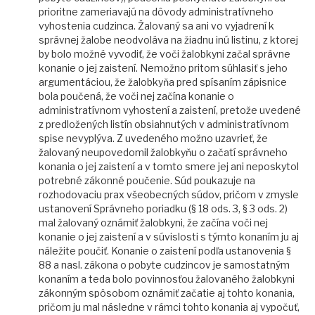
prioritne zameriavajú na dôvody administratívneho
vyhostenia cudzinca. Žalovaný sa ani vo vyjadrení k
správnej žalobe neodvoláva na žiadnu inú listinu, z ktorej
by bolo možné vyvodiť, že voči žalobkyni začal správne
konanie o jej zaistení. Nemožno pritom súhlasiť s jeho
argumentáciou, že žalobkyňa pred spísaním zápisnice
bola poučená, že voči nej začína konanie o
administratívnom vyhostení a zaistení, pretože uvedené
z predložených listín obsiahnutých v administratívnom
spise nevyplýva. Z uvedeného možno uzavrieť, že
žalovaný neupovedomil žalobkyňu o začatí správneho
konania o jej zaistení a v tomto smere jej ani neposkytol
potrebné zákonné poučenie. Súd poukazuje na
rozhodovaciu prax všeobecných súdov, pričom v zmysle
ustanovení Správneho poriadku (§ 18 ods. 3, § 3 ods. 2)
mal žalovaný oznámiť žalobkyni, že začína voči nej
konanie o jej zaistení a v súvislosti s týmto konaním ju aj
náležite poučiť. Konanie o zaistení podľa ustanovenia §
88 a nasl. zákona o pobyte cudzincov je samostatným
konaním a teda bolo povinnosťou žalovaného žalobkyni
zákonným spôsobom oznámiť začatie aj tohto konania,
pričom ju mal následne v rámci tohto konania aj vypočuť,