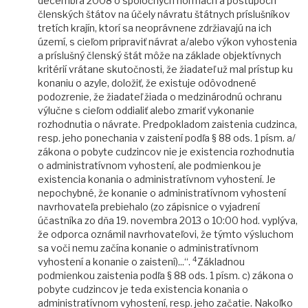
decembra 2008 o spoločných normách a postupoch
členských štátov na účely návratu štátnych príslušníkov
tretích krajín, ktorí sa neoprávnene zdržiavajú na ich
území, s cieľom pripraviť návrat a/alebo výkon vyhostenia
a príslušný členský štát môže na základe objektívnych
kritérií vrátane skutočnosti, že žiadateľ už mal prístup ku
konaniu o azyle, doložiť, že existuje odôvodnené
podozrenie, že žiadateľ žiada o medzinárodnú ochranu
výlučne s cieľom oddialiť alebo zmariť vykonanie
rozhodnutia o návrate. Predpokladom zaistenia cudzinca,
resp. jeho ponechania v zaistení podľa § 88 ods. 1 písm. a/
zákona o pobyte cudzincov nie je existencia rozhodnutia
o administratívnom vyhostení, ale podmienkou je
existencia konania o administratívnom vyhostení. Je
nepochybné, že konanie o administratívnom vyhostení
navrhovateľa prebiehalo (zo zápisnice o vyjadrení
účastníka zo dňa 19. novembra 2013 o 10:00 hod. vyplýva,
že odporca oznámil navrhovateľovi, že týmto výsluchom
sa voči nemu začína konanie o administratívnom
4
vyhostení a konanie o zaistení)...“.
Základnou
podmienkou zaistenia podľa § 88 ods. 1 písm. c) zákona o
pobyte cudzincov je teda existencia konania o
administratívnom vyhostení, resp. jeho začatie. Nakoľko