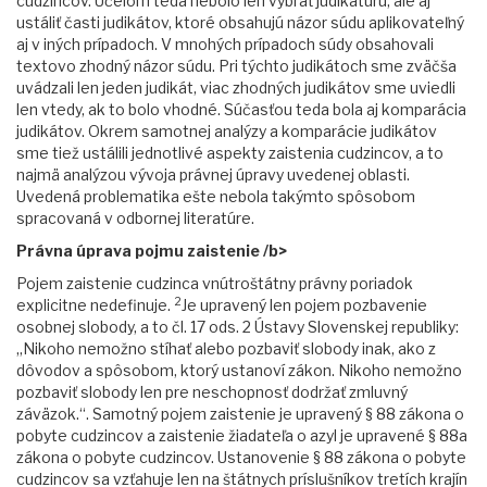
cudzincov. Účelom teda nebolo len vybrať judikatúru, ale aj
ustáliť časti judikátov, ktoré obsahujú názor súdu aplikovateľný
aj v iných prípadoch. V mnohých prípadoch súdy obsahovali
textovo zhodný názor súdu. Pri týchto judikátoch sme zväčša
uvádzali len jeden judikát, viac zhodných judikátov sme uviedli
len vtedy, ak to bolo vhodné. Súčasťou teda bola aj komparácia
judikátov. Okrem samotnej analýzy a komparácie judikátov
sme tiež ustálili jednotlivé aspekty zaistenia cudzincov, a to
najmä analýzou vývoja právnej úpravy uvedenej oblasti.
Uvedená problematika ešte nebola takýmto spôsobom
spracovaná v odbornej literatúre.
Právna úprava pojmu zaistenie /b>
Pojem zaistenie cudzinca vnútroštátny právny poriadok
2
explicitne nedefinuje.
Je upravený len pojem pozbavenie
osobnej slobody, a to čl. 17 ods. 2 Ústavy Slovenskej republiky:
„Nikoho nemožno stíhať alebo pozbaviť slobody inak, ako z
dôvodov a spôsobom, ktorý ustanoví zákon. Nikoho nemožno
pozbaviť slobody len pre neschopnosť dodržať zmluvný
záväzok.“. Samotný pojem zaistenie je upravený § 88 zákona o
pobyte cudzincov a zaistenie žiadateľa o azyl je upravené § 88a
zákona o pobyte cudzincov. Ustanovenie § 88 zákona o pobyte
cudzincov sa vzťahuje len na štátnych príslušníkov tretích krajín