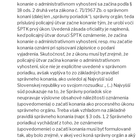
konanie o administratívnom vyhostení sa začína podľa §
18 ods. 2 druhá veta zákona č. 71/1967 Zb. o správnom
konaní (ďalej len „správny poriadok“), správny orgán, teda
príslušný policajný útvar začne konanie tým, že urobí voči
ŠPTK prvý úkon. Uvedená zásada oficiality je naplnená,
keď policajný útvar doručí ŠPTK oznámenie, že začína
konanie o administratívnom vyhostení, resp. mu začatie
konania oznámi pri spisovaní zápisnice o podaní
vyjadrenia. Skutočnosť, že z úkonu musí byť zrejmé, že
policajný útvar začína konanie o administratívnom
vyhostení, síce nie je explicitne uvedené v správnom
poriadku, avšak vyplýva to zo základných pravidiel
správneho konania, ako uviedol aj Najvyšší súd
Slovenskej republiky vo svojom rozsudku: „ (...) Najvyšší
súd poukazuje na to, že Správny poriadok síce
neupravuje výslovne obsahové náležitosti oznámenia
(upovedomenia) o začatí konania ako procesného úkonu
správneho orgánu. Treba však vzhľadom na základné
pravidlá správneho konania (napr. § 3 ods. 1, 2 Správneho
poriadku) vychádzať z toho, že oznámenie
(upovedomenie) o začatí konania musí byť formulované
tak, aby bolo zrejmé, v akej veci koná správny orgán a aký