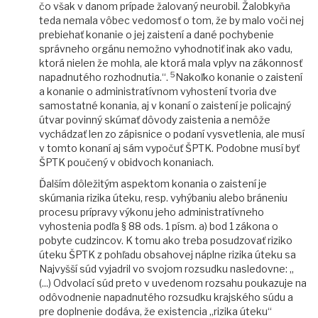
čo však v danom prípade žalovaný neurobil. Žalobkyňa
teda nemala vôbec vedomosť o tom, že by malo voči nej
prebiehať konanie o jej zaistení a dané pochybenie
správneho orgánu nemožno vyhodnotiť inak ako vadu,
ktorá nielen že mohla, ale ktorá mala vplyv na zákonnosť
5
napadnutého rozhodnutia.“.
Nakoľko konanie o zaistení
a konanie o administratívnom vyhostení tvoria dve
samostatné konania, aj v konaní o zaistení je policajný
útvar povinný skúmať dôvody zaistenia a nemôže
vychádzať len zo zápisnice o podaní vysvetlenia, ale musí
v tomto konaní aj sám vypočuť ŠPTK. Podobne musí byť
ŠPTK poučený v obidvoch konaniach.
Ďalším dôležitým aspektom konania o zaistení je
skúmania rizika úteku, resp. vyhýbaniu alebo bráneniu
procesu prípravy výkonu jeho administratívneho
vyhostenia podľa § 88 ods. 1 písm. a) bod 1 zákona o
pobyte cudzincov. K tomu ako treba posudzovať riziko
úteku ŠPTK z pohľadu obsahovej náplne rizika úteku sa
Najvyšší súd vyjadril vo svojom rozsudku nasledovne: „
(...) Odvolací súd preto v uvedenom rozsahu poukazuje na
odôvodnenie napadnutého rozsudku krajského súdu a
pre doplnenie dodáva, že existencia „rizika úteku“