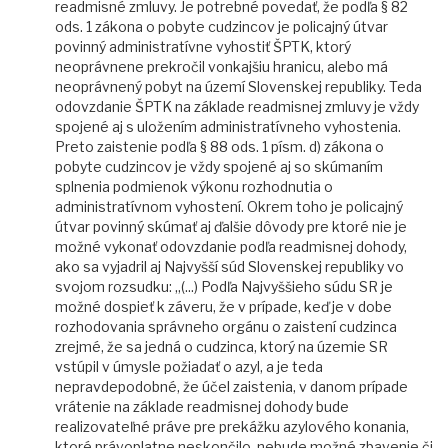
readmisné zmluvy. Je potrebné povedať, že podľa § 82
ods. 1 zákona o pobyte cudzincov je policajný útvar
povinný administratívne vyhostiť ŠPTK, ktorý
neoprávnene prekročil vonkajšiu hranicu, alebo má
neoprávnený pobyt na území Slovenskej republiky. Teda
odovzdanie ŠPTK na základe readmisnej zmluvy je vždy
spojené aj s uložením administratívneho vyhostenia.
Preto zaistenie podľa § 88 ods. 1 písm. d) zákona o
pobyte cudzincov je vždy spojené aj so skúmaním
splnenia podmienok výkonu rozhodnutia o
administratívnom vyhostení. Okrem toho je policajný
útvar povinný skúmať aj ďalšie dôvody pre ktoré nie je
možné vykonať odovzdanie podľa readmisnej dohody,
ako sa vyjadril aj Najvyšší súd Slovenskej republiky vo
svojom rozsudku: „(...) Podľa Najvyššieho súdu SR je
možné dospieť k záveru, že v prípade, keď je v dobe
rozhodovania správneho orgánu o zaistení cudzinca
zrejmé, že sa jedná o cudzinca, ktorý na územie SR
vstúpil v úmysle požiadať o azyl, a je teda
nepravdepodobné, že účel zaistenia, v danom prípade
vrátenie na základe readmisnej dohody bude
realizovateľné práve pre prekážku azylového konania,
ktoré právoplatne neskončilo, nebude možné zbavenie či