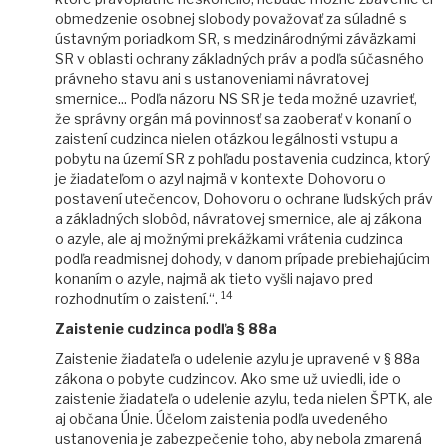
obmedzenie osobnej slobody považovať za súladné s
ústavným poriadkom SR, s medzinárodnými záväzkami
SR v oblasti ochrany základných práv a podľa súčasného
právneho stavu ani s ustanoveniami návratovej
smernice... Podľa názoru NS SR je teda možné uzavrieť,
že správny orgán má povinnosť sa zaoberať v konaní o
zaistení cudzinca nielen otázkou legálnosti vstupu a
pobytu na území SR z pohľadu postavenia cudzinca, ktorý
je žiadateľom o azyl najmä v kontexte Dohovoru o
postavení utečencov, Dohovoru o ochrane ľudských práv
a základných slobôd, návratovej smernice, ale aj zákona
o azyle, ale aj možnými prekážkami vrátenia cudzinca
podľa readmisnej dohody, v danom prípade prebiehajúcim
konaním o azyle, najmä ak tieto vyšli najavo pred
14
rozhodnutím o zaistení.“.
Zaistenie cudzinca podľa § 88a
Zaistenie žiadateľa o udelenie azylu je upravené v § 88a
zákona o pobyte cudzincov. Ako sme už uviedli, ide o
zaistenie žiadateľa o udelenie azylu, teda nielen ŠPTK, ale
aj občana Únie. Účelom zaistenia podľa uvedeného
ustanovenia je zabezpečenie toho, aby nebola zmarená