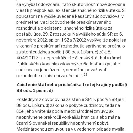
sa vyhýbať odovzdaniu, táto skutočnosť môže dôvodne
viesť k predpokladu existencie značného rizika úteku. S
poukazom na vyššie uvedené kasačný súd považoval v
predmetnej veci odôvodnenie preskúmavaného
rozhodnutia o existencii značného rizika úteku za
postačujúce. 29. Z rozsudku Najvyššieho súdu SR zo 6.
novembra 2012, sp. zn. 1 SZa 7/2012 vyplýva, že pokiaľ sa
v konaní o preskúmaní rozhodnutia správneho orgánu o
zaistení cudzinca podľa § 88 ods. 1 písm. c) zák. č.
404/2011 Z. z. nepreukáže, že členský štát bol v rámci
Dublinského konania oslovený so žiadosťou o prijatie
cudzinca na jeho územie, nemožno považovať
13
rozhodnutie o zaistení za účelné.“.
Zaistenie štátneho príslušníka tretej krajiny podľa §
88 ods. 1 písm. d)
Posledným z dôvodov na zaistenie ŠPTK podľa § 88 je §
88 ods. 1 písm. d) zákona o pobyte cudzincov, teda na
účel jeho vrátenia podľa medzinárodnej zmluvy, ak
neoprávnene prekročil vonkajšiu hranicu alebo má na
území Slovenskej republiky neoprávnený pobyt.
Medzinárodnou zmluvou sa v uvedenom prípade myslia