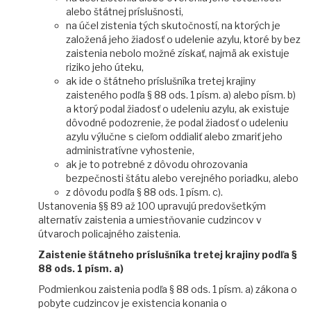
alebo štátnej príslušnosti,
na účel zistenia tých skutočností, na ktorých je
založená jeho žiadosť o udelenie azylu, ktoré by bez
zaistenia nebolo možné získať, najmä ak existuje
riziko jeho úteku,
ak ide o štátneho príslušníka tretej krajiny
zaisteného podľa § 88 ods. 1 písm. a) alebo písm. b)
a ktorý podal žiadosť o udeleniu azylu, ak existuje
dôvodné podozrenie, že podal žiadosť o udeleniu
azylu výlučne s cieľom oddialiť alebo zmariť jeho
administratívne vyhostenie,
ak je to potrebné z dôvodu ohrozovania
bezpečnosti štátu alebo verejného poriadku, alebo
z dôvodu podľa § 88 ods. 1 písm. c).
Ustanovenia §§ 89 až 100 upravujú predovšetkým
alternatív zaistenia a umiestňovanie cudzincov v
útvaroch policajného zaistenia.
Zaistenie štátneho príslušníka tretej krajiny podľa §
88 ods. 1 písm. a)
Podmienkou zaistenia podľa § 88 ods. 1 písm. a) zákona o
pobyte cudzincov je existencia konania o