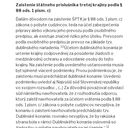
Zaistenie štátneho príslušníka tretej krajiny podľa §
88 ods. 1 písm. c)
Ďalším dôvodom na zaistenie ŠPTK je § 88 ods. 1 písm. c)
zákona o pobyte cudzincov, teda na účel zabezpečenia
prípravy alebo výkonu jeho prevozu podľa osobitného
predpisu, ak existuje značné riziko jeho úteku. Prevozom
podľa osobitného predpisu je prevoz na základe tzv.
10
dublinského nariadenia.
Účelom dublinského konania je
určenie krajiny zodpovednej za posúdenie žiadosti o
medzinárodnú ochranu a odovzdanie osoby do tejto
krajiny. Na zaistenie podľa uvedeného ustanovenia musia
byť splnené viaceré podmienky. Prvou podmienkou je, že
zaisteniu musí predchádzať dublinské konanie. Uvedenú
podmienku uviedol aj Najvyšší súd Slovenskej republiky
vo svojom rozsudku: „ (...) Za dôvodnú považoval odvolací
súd námietku navrhovateľa, že z rozhodnutia odporcu,
ktorý zaistil navrhovateľa za účelom vrátenia podľa § 88
ods. 1 písm. c/ zákona o pobyte cudzincov nevyplýva, že
konaniu o zaistení navrhovateľa predchádzalo tzv.
Dublinské konanie, rovnako nevyplýva, že by rakúska
strana bola v rámci Dublinského konania oslovená so
11
žiadosťou o prijatie navrhovateľa na jej územie.“.