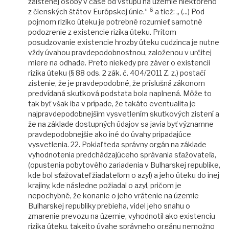
zaistenej osoby v čase od vstupu na územie niektorého
6
z členských štátov Európskej únie.“
a tiež: „ (...) Pod
pojmom riziko úteku je potrebné rozumieť samotné
podozrenie z existencie rizika úteku. Pritom
posudzovanie existencie hrozby úteku cudzinca je nutne
vždy úvahou pravdepodobnostnou, založenou v určitej
miere na odhade. Preto niekedy pre záver o existencii
rizika úteku (§ 88 ods. 2 zák. č. 404/2011 Z. z.) postačí
zistenie, že je pravdepodobné, že príslušná zákonom
predvídaná skutková podstata bola naplnená. Môže to
tak byť však iba v prípade, že takáto eventualita je
najpravdepodobnejším vysvetlením skutkových zistení a
že na základe dostupných údajov sa javia byť významne
pravdepodobnejšie ako iné do úvahy pripadajúce
vysvetlenia. 22. Pokiaľ teda správny orgán na základe
vyhodnotenia predchádzajúceho správania sťažovateľa,
(opustenia pobytového zariadenia v Bulharskej republike,
kde bol sťažovateľ žiadateľom o azyl) a jeho úteku do inej
krajiny, kde následne požiadal o azyl, pričom je
nepochybné, že konanie o jeho vrátenie na územie
Bulharskej republiky prebieha, videl jeho snahu o
zmarenie prevozu na územie, vyhodnotil ako existenciu
rizika úteku, takejto úvahe správneho orgánu nemožno