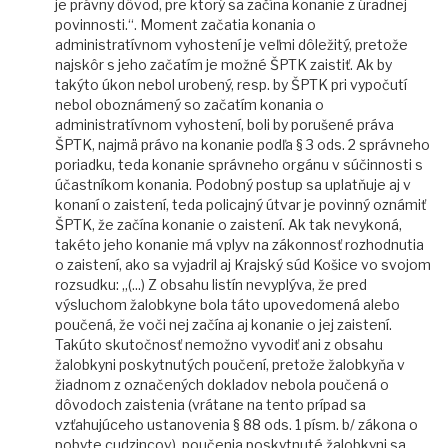
je právny dôvod, pre ktorý sa začína konanie z úradnej
povinnosti.“. Moment začatia konania o
administratívnom vyhostení je veľmi dôležitý, pretože
najskôr s jeho začatím je možné ŠPTK zaistiť. Ak by
takýto úkon nebol urobený, resp. by ŠPTK pri vypočutí
nebol oboznámený so začatím konania o
administratívnom vyhostení, boli by porušené práva
ŠPTK, najmä právo na konanie podľa § 3 ods. 2 správneho
poriadku, teda konanie správneho orgánu v súčinnosti s
účastníkom konania. Podobný postup sa uplatňuje aj v
konaní o zaistení, teda policajný útvar je povinný oznámiť
ŠPTK, že začína konanie o zaistení. Ak tak nevykoná,
takéto jeho konanie má vplyv na zákonnosť rozhodnutia
o zaistení, ako sa vyjadril aj Krajský súd Košice vo svojom
rozsudku: „(...) Z obsahu listín nevyplýva, že pred
výsluchom žalobkyne bola táto upovedomená alebo
poučená, že voči nej začína aj konanie o jej zaistení.
Takúto skutočnosť nemožno vyvodiť ani z obsahu
žalobkyni poskytnutých poučení, pretože žalobkyňa v
žiadnom z označených dokladov nebola poučená o
dôvodoch zaistenia (vrátane na tento prípad sa
vzťahujúceho ustanovenia § 88 ods. 1 písm. b/ zákona o
pobyte cudzincov), poučenia poskytnuté žalobkyni sa