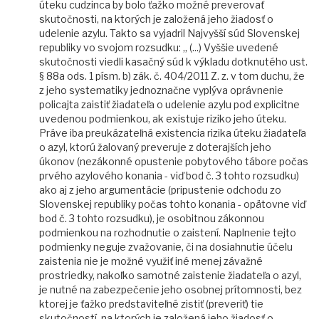
úteku cudzinca by bolo ťažko možné preverovať
skutočnosti, na ktorých je založená jeho žiadosť o
udelenie azylu. Takto sa vyjadril Najvyšší súd Slovenskej
republiky vo svojom rozsudku: „ (...) Vyššie uvedené
skutočnosti viedli kasačný súd k výkladu dotknutého ust.
§ 88a ods. 1 písm. b) zák. č. 404/2011 Z. z. v tom duchu, že
z jeho systematiky jednoznačne vyplýva oprávnenie
policajta zaistiť žiadateľa o udelenie azylu pod explicitne
uvedenou podmienkou, ak existuje riziko jeho úteku.
Práve iba preukázateľná existencia rizika úteku žiadateľa
o azyl, ktorú žalovaný preveruje z doterajších jeho
úkonov (nezákonné opustenie pobytového tábore počas
prvého azylového konania - viď bod č. 3 tohto rozsudku)
ako aj z jeho argumentácie (pripustenie odchodu zo
Slovenskej republiky počas tohto konania - opätovne viď
bod č. 3 tohto rozsudku), je osobitnou zákonnou
podmienkou na rozhodnutie o zaistení. Naplnenie tejto
podmienky neguje zvažovanie, či na dosiahnutie účelu
zaistenia nie je možné využiť iné menej závažné
prostriedky, nakoľko samotné zaistenie žiadateľa o azyl,
je nutné na zabezpečenie jeho osobnej prítomnosti, bez
ktorej je ťažko predstaviteľné zistiť (preveriť) tie
skutočností, na ktorých je založená jeho žiadosť o