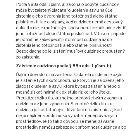
Podľa § 88a ods. 1 písm. a) zákona o pobyte cudzincov
môže byť zaistený žiadateľ o udelenie azylu na účel
zistenia alebo overenia jeho totožnosti alebo štátnej
príslušnosti. Ide o prípady, keď cudzinec nemá cestovný
doklad a nie je možné iným spôsobom bezodkladne zistiť
jeho totožnosť alebo štátnu príslušnosť. V takom prípade
je potrebné zabezpečiť prítomnosť cudzinca až do
zistenia jeho totožnosti alebo štátnej príslušnosti.
Bezodkladne po jej zistení musí byť cudzinec prepustený
zo zaistenia.
Zaistenie cudzinca podľa § 88a ods. 1 písm. b)
Ďalším dôvodom na zaistenia žiadateľa o udelenie azylu
je zistenie tých skutočností, na ktorých je založená jeho
žiadosť o udelenie azylu, ktoré by bez zaistenia nebolo
možné získať, najmä ak existuje riziko jeho úteku.
Preukázať riziko úteku možno predovšetkým z konania
cudzinca a z jeho vyjadrenia. Samotné riziko úteku
cudzinca je dostatočným dôvodom na zaistenie, aj keď
nie je naplnená podmienka využitia menej závažných
prostriedkov. Je to tak z dôvodu, že menej závažné
prostriedky nemôžu zabezpečiť prítomnosť cudzinca a po