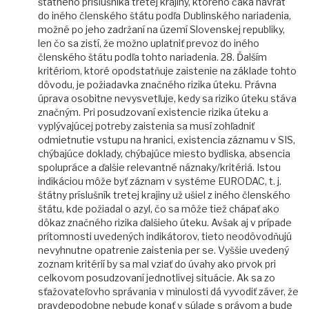
štátneho príslušníka tretej krajiny, ktorého čaká návrat
do iného členského štátu podľa Dublinského nariadenia,
možné po jeho zadržaní na území Slovenskej republiky,
len čo sa zistí, že možno uplatniť prevoz do iného
členského štátu podľa tohto nariadenia. 28. Ďalším
kritériom, ktoré opodstatňuje zaistenie na základe tohto
dôvodu, je požiadavka značného rizika úteku. Právna
úprava osobitne nevysvetľuje, kedy sa riziko úteku stáva
značným. Pri posudzovaní existencie rizika úteku a
vyplývajúcej potreby zaistenia sa musí zohľadniť
odmietnutie vstupu na hranici, existencia záznamu v SIS,
chýbajúce doklady, chýbajúce miesto bydliska, absencia
spolupráce a ďalšie relevantné náznaky/kritériá. Istou
indikáciou môže byť záznam v systéme EURODAC, t. j.
štátny príslušník tretej krajiny už ušiel z iného členského
štátu, kde požiadal o azyl, čo sa môže tiež chápať ako
dôkaz značného rizika ďalšieho úteku. Avšak aj v prípade
prítomnosti uvedených indikátorov, tieto neodôvodňujú
nevyhnutne opatrenie zaistenia per se. Vyššie uvedený
zoznam kritérií by sa mal vziať do úvahy ako prvok pri
celkovom posudzovaní jednotlivej situácie. Ak sa zo
sťažovateľovho správania v minulosti dá vyvodiť záver, že
pravdepodobne nebude konať v súlade s právom a bude