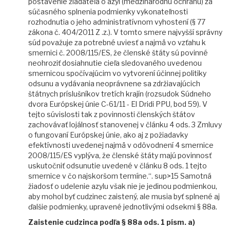
postavenie žiadateľa o azyl (medzinárodnú ochranu) za
súčasného splnenia podmienky vykonateľnosti
rozhodnutia o jeho administratívnom vyhostení (§ 77
zákona č. 404/2011 Z .z.). V tomto smere najvyšší správny
súd považuje za potrebné uviesť a najmä vo vzťahu k
smernici č. 2008/115/ES, že členské štáty sú povinné
neohroziť dosiahnutie cieľa sledovaného uvedenou
smernicou spočívajúcim vo vytvorení účinnej politiky
odsunu a vydávania neoprávnene sa zdržiavajúcich
štátnych príslušníkov tretích krajín (rozsudok Súdneho
dvora Európskej únie C-61/11 - El Dridi PPU, bod 59). V
tejto súvislosti tak z povinnosti členských štátov
zachovávať lojálnosť stanovenej v článku 4 ods. 3 Zmluvy
o fungovaní Európskej únie, ako aj z požiadavky
efektívnosti uvedenej najmä v odôvodnení 4 smernice
2008/115/ES vyplýva, že členské štáty majú povinnosť
uskutočniť odsunutie uvedené v článku 8 ods. 1 tejto
smernice v čo najskoršom termíne.“. sup>15 Samotná
žiadosť o udelenie azylu však nie je jedinou podmienkou,
aby mohol byť cudzinec zaistený, ale musia byť splnené aj
ďalšie podmienky, upravené jednotlivými odsekmi § 88a.
Zaistenie cudzinca podľa § 88a ods. 1 písm. a)