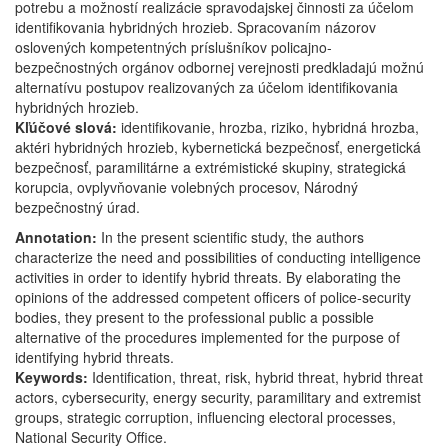
potrebu a možností realizácie spravodajskej činnosti za účelom
za
identifikovania hybridných hrozieb. Spracovaním názorov
účelom
oslovených kompetentných príslušníkov policajno-
identifikácie
bezpečnostných orgánov odbornej verejnosti predkladajú možnú
hybridných
alternatívu postupov realizovaných za účelom identifikovania
hrozieb
hybridných hrozieb.
Kľúčové slová:
identifikovanie, hrozba, riziko, hybridná hrozba,
aktéri hybridných hrozieb, kybernetická bezpečnosť, energetická
bezpečnosť, paramilitárne a extrémistické skupiny, strategická
korupcia, ovplyvňovanie volebných procesov, Národný
bezpečnostný úrad.
Annotation:
In the present scientific study, the authors
characterize the need and possibilities of conducting intelligence
activities in order to identify hybrid threats. By elaborating the
opinions of the addressed competent officers of police-security
bodies, they present to the professional public a possible
alternative of the procedures implemented for the purpose of
identifying hybrid threats.
Keywords:
Identification, threat, risk, hybrid threat, hybrid threat
actors, cybersecurity, energy security, paramilitary and extremist
groups, strategic corruption, influencing electoral processes,
National Security Office.