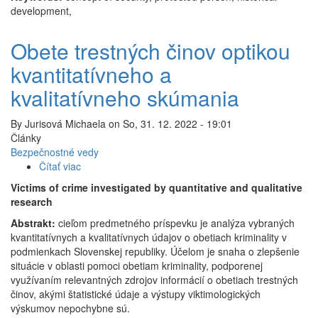
development,
Obete trestných činov optikou
kvantitatívneho a
kvalitatívneho skúmania
By
Jurisová Michaela
on
So, 31. 12. 2022 - 19:01
Články
Bezpečnostné vedy
Čítať viac
o
Obete
Victims of crime investigated by quantitative and qualitative
trestných
research
činov
Abstrakt:
cieľom predmetného príspevku je analýza vybraných
optikou
kvantitatívnych a kvalitatívnych údajov o obetiach kriminality v
kvantitatívneho
podmienkach Slovenskej republiky. Účelom je snaha o zlepšenie
a
situácie v oblasti pomoci obetiam kriminality, podporenej
kvalitatívneho
využívaním relevantných zdrojov informácií o obetiach trestných
skúmania
činov, akými štatistické údaje a výstupy viktimologických
výskumov nepochybne sú.