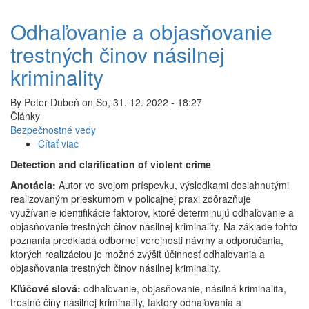
Odhaľovanie a objasňovanie
trestných činov násilnej
kriminality
By
Peter Dubeň
on
So, 31. 12. 2022 - 18:27
Články
Bezpečnostné vedy
Čítať viac
o
Odhaľovanie
Detection and clarification of violent crime
a
Anotácia:
Autor vo svojom príspevku, výsledkami dosiahnutými
objasňovanie
realizovaným prieskumom v policajnej praxi zdôrazňuje
trestných
využívanie identifikácie faktorov, ktoré determinujú odhaľovanie a
činov
objasňovanie trestných činov násilnej kriminality. Na základe tohto
násilnej
poznania predkladá odbornej verejnosti návrhy a odporúčania,
kriminality
ktorých realizáciou je možné zvýšiť účinnosť odhaľovania a
objasňovania trestných činov násilnej kriminality.
Kľúčové slová:
odhaľovanie, objasňovanie, násilná kriminalita,
trestné činy násilnej kriminality, faktory odhaľovania a