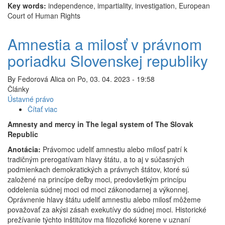
Key words:
independence, impartiality, investigation, European
Court of Human Rights
Amnestia a milosť v právnom
poriadku Slovenskej republiky
By
Fedorová Alica
on
Po, 03. 04. 2023 - 19:58
Články
Ústavné právo
Čítať viac
o
Amnestia
Amnesty and mercy in The legal system of The Slovak
a
Republic
milosť
Anotácia:
Právomoc udeliť amnestiu alebo milosť patrí k
v
tradičným prerogatívam hlavy štátu, a to aj v súčasných
právnom
podmienkach demokratických a právnych štátov, ktoré sú
poriadku
založené na princípe deľby moci, predovšetkým princípu
Slovenskej
oddelenia súdnej moci od moci zákonodarnej a výkonnej.
republiky
Oprávnenie hlavy štátu udeliť amnestiu alebo milosť môžeme
považovať za akýsi zásah exekutívy do súdnej moci. Historické
prežívanie týchto inštitútov ma filozofické korene v uznaní