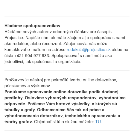
Hľadáme spolupracovníkov
Hľadáme nových autorov odborných článkov pre časopis
Projustice. Napíšte nám ak máte záujem aj o spoluprácu s nami
ako redaktor, alebo recenzent. Záujemcovia nás môžu
kontaktovať e-mailom na adrese
redakcia@projustice.sk
alebo na
čísle +421 904 977 933. Spolupracovať s nami môžu ako
jednotlivci, tak spoločnosti a organizácie.
ProSurvey je nástroj pre pokročilú tvorbu online dotazníkov,
prieskumov a výskumov.
Ponúkame spracovanie online dotazníka podľa dodanej
predlohy. Oslovíme vybraných respondentov, vyhodnotíme
odpovede. Pošleme Vám hotové výsledky, v ktorých sú
tabuľky a grafy. Odbremeníme Vás tak od práce a
vyhodnocovania dotazníkov, technického spracovania a
tvorby grafov.
Objednať si túto službu môžete:
TU
.