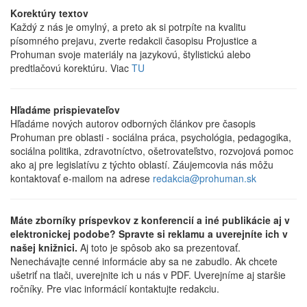
Korektúry textov
Každý z nás je omylný, a preto ak si potrpíte na kvalitu
písomného prejavu, zverte redakcii časopisu Projustice a
Prohuman svoje materiály na jazykovú, štylistickú alebo
predtlačovú korektúru. Viac
TU
Hľadáme prispievateľov
Hľadáme nových autorov odborných článkov pre časopis
Prohuman pre oblasti - sociálna práca, psychológia, pedagogika,
sociálna politika, zdravotníctvo, ošetrovateľstvo, rozvojová pomoc
ako aj pre legislatívu z týchto oblastí. Záujemcovia nás môžu
kontaktovať e-mailom na adrese
redakcia@prohuman.sk
Máte zborníky príspevkov z konferencií a iné publikácie aj v
elektronickej podobe? Spravte si reklamu a uverejníte ich v
našej knižnici.
Aj toto je spôsob ako sa prezentovať.
Nenechávajte cenné informácie aby sa ne zabudlo. Ak chcete
ušetriť na tlači, uverejnite ich u nás v PDF. Uverejníme aj staršie
ročníky. Pre viac informácií kontaktujte redakciu.