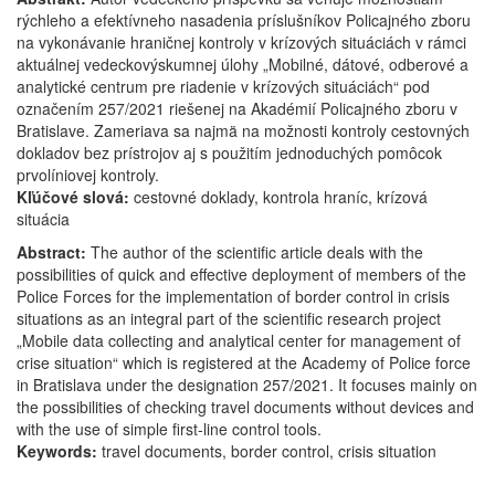
rýchleho a efektívneho nasadenia príslušníkov Policajného zboru
v
na vykonávanie hraničnej kontroly v krízových situáciách v rámci
krízových
aktuálnej vedeckovýskumnej úlohy „Mobilné, dátové, odberové a
situáciách
analytické centrum pre riadenie v krízových situáciách“ pod
označením 257/2021 riešenej na Akadémií Policajného zboru v
Bratislave. Zameriava sa najmä na možnosti kontroly cestovných
dokladov bez prístrojov aj s použitím jednoduchých pomôcok
prvolíniovej kontroly.
Kľúčové slová:
cestovné doklady, kontrola hraníc, krízová
situácia
Abstract:
The author of the scientific article deals with the
possibilities of quick and effective deployment of members of the
Police Forces for the implementation of border control in crisis
situations as an integral part of the scientific research project
„Mobile data collecting and analytical center for management of
crise situation“ which is registered at the Academy of Police force
in Bratislava under the designation 257/2021. It focuses mainly on
the possibilities of checking travel documents without devices and
with the use of simple first-line control tools.
Keywords:
travel documents, border control, crisis situation