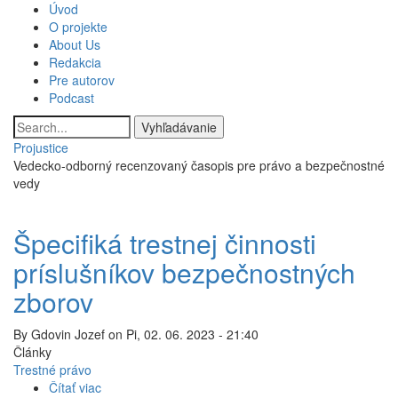
Skočiť
Úvod
Main
na
O projekte
hlavný
About Us
navigation
obsah
Redakcia
Pre autorov
Podcast
Vyhľadávanie
Projustice
Vedecko-odborný recenzovaný časopis pre právo a bezpečnostné
vedy
Špecifiká trestnej činnosti
príslušníkov bezpečnostných
zborov
By
Gdovin Jozef
on
Pi, 02. 06. 2023 - 21:40
Články
Trestné právo
Čítať viac
o