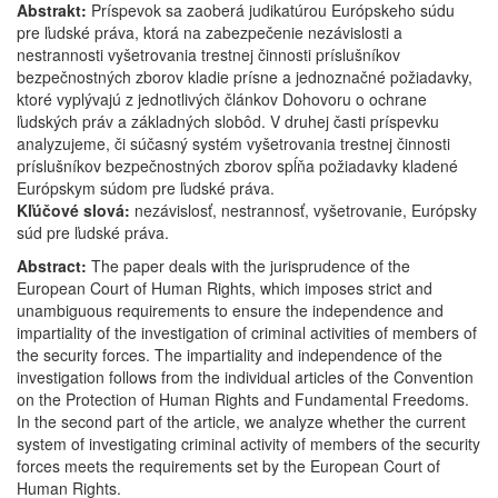
Abstrakt:
Príspevok sa zaoberá judikatúrou Európskeho súdu
na
pre ľudské práva, ktorá na zabezpečenie nezávislosti a
účinné
nestrannosti vyšetrovania trestnej činnosti príslušníkov
vyšetrovanie
bezpečnostných zborov kladie prísne a jednoznačné požiadavky,
ktoré vyplývajú z jednotlivých článkov Dohovoru o ochrane
ľudských práv a základných slobôd. V druhej časti príspevku
analyzujeme, či súčasný systém vyšetrovania trestnej činnosti
príslušníkov bezpečnostných zborov spĺňa požiadavky kladené
Európskym súdom pre ľudské práva.
Kľúčové slová:
nezávislosť, nestrannosť, vyšetrovanie, Európsky
súd pre ľudské práva.
Abstract:
The paper deals with the jurisprudence of the
European Court of Human Rights, which imposes strict and
unambiguous requirements to ensure the independence and
impartiality of the investigation of criminal activities of members of
the security forces. The impartiality and independence of the
investigation follows from the individual articles of the Convention
on the Protection of Human Rights and Fundamental Freedoms.
In the second part of the article, we analyze whether the current
system of investigating criminal activity of members of the security
forces meets the requirements set by the European Court of
Human Rights.