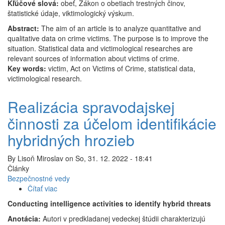
Kľúčové slová:
obeť, Zákon o obetiach trestných činov,
štatistické údaje, viktimologický výskum.
Abstract:
The aim of an article is to analyze quantitative and
qualitative data on crime victims. The purpose is to improve the
situation. Statistical data and victimological researches are
relevant sources of information about victims of crime.
Key words:
victim, Act on Victims of Crime, statistical data,
victimological research.
Realizácia spravodajskej
činnosti za účelom identifikácie
hybridných hrozieb
By
Lisoň Miroslav
on
So, 31. 12. 2022 - 18:41
Články
Bezpečnostné vedy
Čítať viac
o
Realizácia
Conducting intelligence activities to identify hybrid threats
spravodajskej
Anotácia:
Autori v predkladanej vedeckej štúdii charakterizujú
činnosti