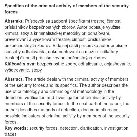
Špecifiká
Specifics of the criminal activity of members of the security
trestnej
forces
činnosti
Abstrakt:
Príspevok sa zaoberá špecifikami trestnej činnosti
príslušníkov
príslušníkov bezpečnostných zborov. Autor popisuje využitie
bezpečnostných
kriminalistiky a kriminalistickej metodiky pri odhaľovaní,
zborov
preverovaní a vyšetrovaní trestnej činnosti príslušníkov
bezpečnostných zborov. V ďalšej časti príspevku autor popisuje
spôsoby odhaľovania, dokumentovania a možné indikátory
trestnej činnosti príslušníkov bezpečnostných zborov.
Kľúčové slová:
bezpečnostné zbory, odhaľovanie, objasňovanie,
vyšetrovanie, stopy
Abstract:
The article deals with the criminal activity of members
of the security forces and its specifics. The author describes the
use of criminology and criminological methodology in the
detection, verification and investigation of criminal activity by
members of the security forces. In the next part of the paper, the
author describes methods of detection, documentation and
possible indicators of criminal activity by members of the security
forces.
Key words:
security forces, detection, clarification, investigation,
traces