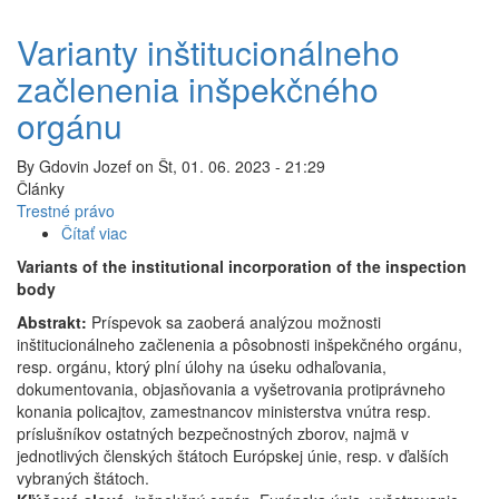
Varianty inštitucionálneho
začlenenia inšpekčného
orgánu
By
Gdovin Jozef
on
Št, 01. 06. 2023 - 21:29
Články
Trestné právo
Čítať viac
o
Varianty
Variants of the institutional incorporation of the inspection
inštitucionálneho
body
začlenenia
Abstrakt:
Príspevok sa zaoberá analýzou možnosti
inšpekčného
inštitucionálneho začlenenia a pôsobnosti inšpekčného orgánu,
orgánu
resp. orgánu, ktorý plní úlohy na úseku odhaľovania,
dokumentovania, objasňovania a vyšetrovania protiprávneho
konania policajtov, zamestnancov ministerstva vnútra resp.
príslušníkov ostatných bezpečnostných zborov, najmä v
jednotlivých členských štátoch Európskej únie, resp. v ďalších
vybraných štátoch.