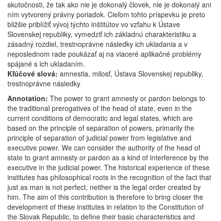
skutočnosti, že tak ako nie je dokonalý človek, nie je dokonalý ani
ním vytvorený právny poriadok. Cieľom tohto príspevku je preto
bližšie priblížiť vývoj týchto inštitútov vo vzťahu k Ústave
Slovenskej republiky, vymedziť ich základnú charakteristiku a
zásadný rozdiel, trestnoprávne následky ich ukladania a v
neposlednom rade poukázať aj na viaceré aplikačné problémy
spájané s ich ukladaním.
Kľúčové slová:
amnestia, milosť, Ústava Slovenskej republiky,
trestnoprávne následky
Annotation:
The power to grant amnesty or pardon belongs to
the traditional prerogatives of the head of state, even in the
current conditions of democratic and legal states, which are
based on the principle of separation of powers, primarily the
principle of separation of judicial power from legislative and
executive power. We can consider the authority of the head of
state to grant amnesty or pardon as a kind of interference by the
executive in the judicial power. The historical experience of these
institutes has philosophical roots in the recognition of the fact that
just as man is not perfect, neither is the legal order created by
him. The aim of this contribution is therefore to bring closer the
development of these institutes in relation to the Constitution of
the Slovak Republic, to define their basic characteristics and