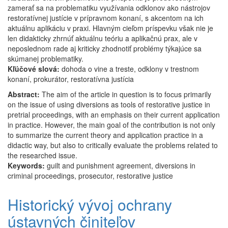
zamerať sa na problematiku využívania odklonov ako nástrojov
v
restoratívnej justície v prípravnom konaní, s akcentom na ich
podmienkach
aktuálnu aplikáciu v praxi. Hlavným cieľom príspevku však nie je
SR
len didakticky zhrnúť aktuálnu teóriu a aplikačnú prax, ale v
z
neposlednom rade aj kriticky zhodnotiť problémy týkajúce sa
hľadiska
skúmanej problematiky.
teórie
Kľúčové slová:
a
dohoda o vine a treste, odklony v trestnom
konaní, prokurátor, restoratívna justícia
praxe
Abstract:
The aim of the article in question is to focus primarily
on the issue of using diversions as tools of restorative justice in
pretrial proceedings, with an emphasis on their current application
in practice. However, the main goal of the contribution is not only
to summarize the current theory and application practice in a
didactic way, but also to critically evaluate the problems related to
the researched issue.
Keywords:
guilt and punishment agreement, diversions in
criminal proceedings, prosecutor, restorative justice
Historický vývoj ochrany
ústavných činiteľov