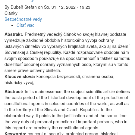
By
Dubeň Štefan
on
So, 31. 12. 2022 - 19:23
Články
Bezpečnostné vedy
Čítať viac
o
Historický
Abstrakt:
Predmetný vedecký článok vo svojej hlavnej podstate
vývoj
vymedzuje základné obdobia historického vývoja ochrany
ochrany
ústavných činiteľov vo vybraných krajinách sveta, ako aj na území
ústavných
Slovenskej a Českej republiky. Každé rozpracované obdobie nám
činiteľov
svojím spôsobom poukazuje na opodstatnenosť a taktiež samotnú
dôležitosť osobnej ochrany významných osôb, ktorými sú v tomto
smere práve ústavný činitelia.
Kľúčové slová:
koncepcia bezpečnosti, chránená osoba,
historický vývoj,
Abstract:
In its main essence, the subject scientific article defines
the basic period of the historical development of the protection of
constitutional agents in selected countries of the world, as well as
in the territory of the Slovak and Czech Republics. In the
elaborated way, it points to the justification and at the same time
the very duty of personal protection of important persons, who in
this regard are precisely the constitutional agents.
Keywords:
concept of security, protected person, historical