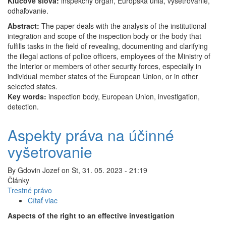
Kľúčové slová:
inšpekčný orgán, Európska únia, vyšetrovanie,
odhaľovanie.
Abstract:
The paper deals with the analysis of the institutional
integration and scope of the inspection body or the body that
fulfills tasks in the field of revealing, documenting and clarifying
the illegal actions of police officers, employees of the Ministry of
the Interior or members of other security forces, especially in
individual member states of the European Union, or in other
selected states.
Key words:
inspection body, European Union, investigation,
detection.
Aspekty práva na účinné
vyšetrovanie
By
Gdovin Jozef
on
St, 31. 05. 2023 - 21:19
Články
Trestné právo
Čítať viac
o
Aspekty
Aspects of the right to an effective investigation
práva