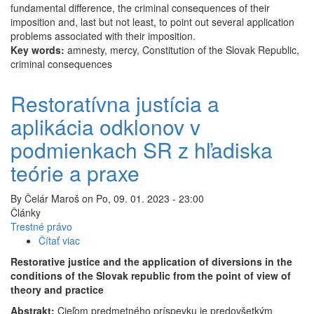
fundamental difference, the criminal consequences of their
imposition and, last but not least, to point out several application
problems associated with their imposition.
Key words:
amnesty, mercy, Constitution of the Slovak Republic,
criminal consequences
Restoratívna justícia a
aplikácia odklonov v
podmienkach SR z hľadiska
teórie a praxe
By
Čelár Maroš
on
Po, 09. 01. 2023 - 23:00
Články
Trestné právo
Čítať viac
o
Restoratívna
Restorative justice and the application of diversions in the
justícia
conditions of the Slovak republic from the point of view of
a
theory and practice
aplikácia
Abstrakt:
Cieľom predmetného príspevku je predovšetkým
odklonov