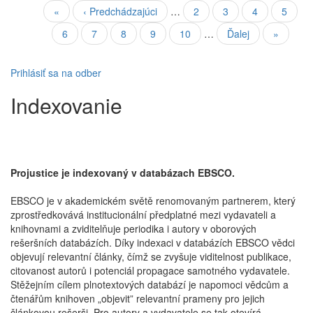
Stránkovanie
Prvá
«
Predchádzajúca
‹ Predchádzajúci
…
Strana
2
Strana
3
Strana
4
Strana
5
strana
strana
Aktuálna
6
Strana
7
Strana
8
Strana
9
Strana
10
…
Ďalšia
Ďalej
Posledn
»
stránka
strana
strana
Prihlásiť sa na odber
Indexovanie
Projustice je indexovaný v databázach EBSCO.
EBSCO je v akademickém světě renomovaným partnerem, který
zprostředkovává institucionální předplatné mezi vydavateli a
knihovnami a zviditelňuje periodika i autory v oborových
rešeršních databázích. Díky indexaci v databázích EBSCO vědci
objevují relevantní články, čímž se zvyšuje viditelnost publikace,
citovanost autorů i potenciál propagace samotného vydavatele.
Stěžejním cílem plnotextových databází je napomoci vědcům a
čtenářům knihoven „objevit” relevantní prameny pro jejich
článkovou rešerši. Pro autory a vydavatele se tak otevírá