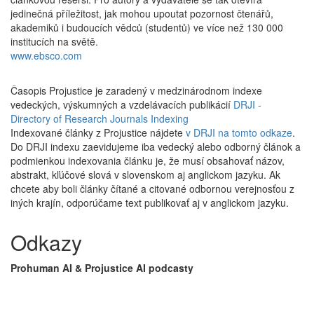
jedinečná příležitost, jak mohou upoutat pozornost čtenářů,
akademiků i budoucích vědců (studentů) ve více než 130 000
institucích na světě.
www.ebsco.com
Časopis Projustice je zaradený v medzinárodnom indexe
vedeckých, výskumných a vzdelávacích publikácií
DRJI -
Directory of Research Journals Indexing
Indexované články z Projustice nájdete
v DRJI na tomto odkaze
.
Do DRJI indexu zaevidujeme iba vedecký alebo odborný článok a
podmienkou indexovania článku je, že musí obsahovať názov,
abstrakt, kľúčové slová v slovenskom aj anglickom jazyku. Ak
chcete aby boli články čítané a citované odbornou verejnosťou z
iných krajín, odporúčame text publikovať aj v anglickom jazyku.
Odkazy
Prohuman AI & Projustice AI podcasty