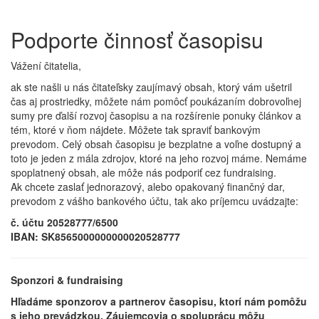
Podporte činnosť časopisu
Vážení čitatelia,
ak ste našli u nás čitateľsky zaujímavý obsah, ktorý vám ušetril
čas aj prostriedky, môžete nám pomôcť poukázaním dobrovoľnej
sumy pre ďalší rozvoj časopisu a na rozšírenie ponuky článkov a
tém, ktoré v ňom nájdete. Môžete tak spraviť bankovým
prevodom. Celý obsah časopisu je bezplatne a voľne dostupný a
toto je jeden z mála zdrojov, ktoré na jeho rozvoj máme. Nemáme
spoplatnený obsah, ale môže nás podporiť cez fundraising.
Ak chcete zaslať jednorazový, alebo opakovaný finančný dar,
prevodom z vášho bankového účtu, tak ako príjemcu uvádzajte:
č. účtu 20528777/6500
IBAN: SK8565000000000020528777
Sponzori & fundraising
Hľadáme sponzorov a partnerov časopisu, ktorí nám pomôžu
s jeho prevádzkou. Záujemcovia o spoluprácu môžu