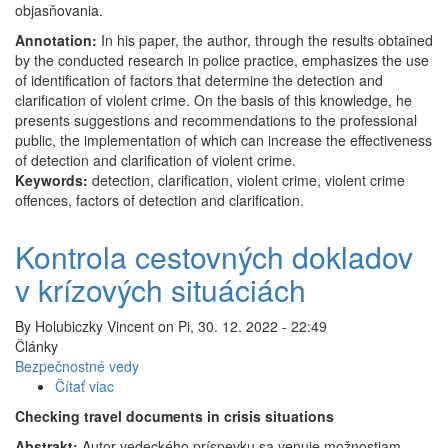
objasňovania.
Annotation:
In his paper, the author, through the results obtained
by the conducted research in police practice, emphasizes the use
of identification of factors that determine the detection and
clarification of violent crime. On the basis of this knowledge, he
presents suggestions and recommendations to the professional
public, the implementation of which can increase the effectiveness
of detection and clarification of violent crime.
Keywords:
detection, clarification, violent crime, violent crime
offences, factors of detection and clarification.
Kontrola cestovných dokladov
v krízových situáciách
By
Holubiczky Vincent
on
Pi, 30. 12. 2022 - 22:49
Články
Bezpečnostné vedy
Čítať viac
o
Kontrola
Checking travel documents in crisis situations
cestovných
Abstrakt:
Autor vedeckého príspevku sa venuje možnostiam
dokladov