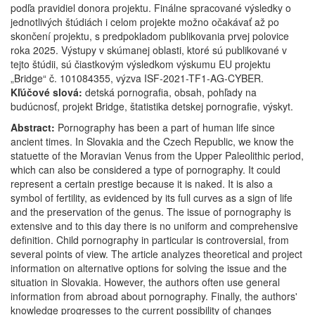
podľa pravidiel donora projektu. Finálne spracované výsledky o
jednotlivých štúdiách i celom projekte možno očakávať až po
skončení projektu, s predpokladom publikovania prvej polovice
roka 2025. Výstupy v skúmanej oblasti, ktoré sú publikované v
tejto štúdii, sú čiastkovým výsledkom výskumu EU projektu
„Bridge“ č. 101084355, výzva ISF-2021-TF1-AG-CYBER.
Kľúčové slová:
detská pornografia, obsah, pohľady na
budúcnosť, projekt Bridge, štatistika detskej pornografie, výskyt.
Abstract:
Pornography has been a part of human life since
ancient times. In Slovakia and the Czech Republic, we know the
statuette of the Moravian Venus from the Upper Paleolithic period,
which can also be considered a type of pornography. It could
represent a certain prestige because it is naked. It is also a
symbol of fertility, as evidenced by its full curves as a sign of life
and the preservation of the genus. The issue of pornography is
extensive and to this day there is no uniform and comprehensive
definition. Child pornography in particular is controversial, from
several points of view. The article analyzes theoretical and project
information on alternative options for solving the issue and the
situation in Slovakia. However, the authors often use general
information from abroad about pornography. Finally, the authors'
knowledge progresses to the current possibility of changes