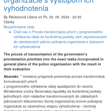
vyhodnotenia
By
Réveszová Liliana
on
Po, 20. 05. 2024 - 22:45
Články
Bezpečnostné vedy
Čítať viac
o Proces transformácie priorít z programového
vyhlásenia vlády do konkrétnej podoby úloh zapracovaných
do všeobecných plánov policajnej organizácie s výstupom
ich vyhodnotenia
The proces of transormation of the government’s
proclamation priorities into the exact tasks incorporated in
general plans of the police organisation with the result in
their evaluation
1
Abstrakt:
Uvedený príspevok prezentuje proces transformácie
formulovaných priorít
z programového vyhlásenia vlády spadajúcich do rezortu
Ministerstva vnútra Slovenskej republiky do konkrétnej podoby
jednotlivých úloh následne transformovaných do základných
plánovacích dokumentov rôznej organizačnej úrovne policajnej
organizácie so záverečnou etapou vyhodnotenia – kontroly