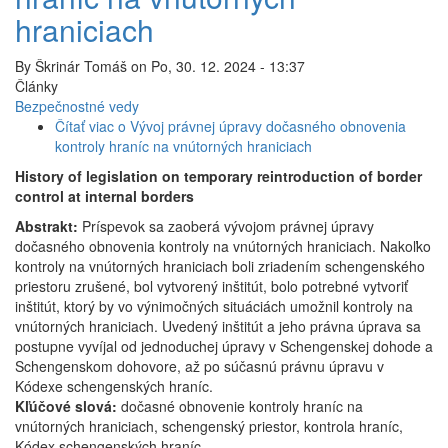
hraniciach
By
Škrinár Tomáš
on
Po, 30. 12. 2024 - 13:37
Články
Bezpečnostné vedy
Čítať viac
o Vývoj právnej úpravy dočasného obnovenia
kontroly hraníc na vnútorných hraniciach
History of legislation on temporary reintroduction of border
control at internal borders
Abstrakt:
Príspevok sa zaoberá vývojom právnej úpravy
dočasného obnovenia kontroly na vnútorných hraniciach. Nakoľko
kontroly na vnútorných hraniciach boli zriadením schengenského
priestoru zrušené, bol vytvorený inštitút, bolo potrebné vytvoriť
inštitút, ktorý by vo výnimočných situáciách umožnil kontroly na
vnútorných hraniciach. Uvedený inštitút a jeho právna úprava sa
postupne vyvíjal od jednoduchej úpravy v Schengenskej dohode a
Schengenskom dohovore, až po súčasnú právnu úpravu v
Kódexe schengenských hraníc.
Kľúčové slová:
dočasné obnovenie kontroly hraníc na
vnútorných hraniciach, schengenský priestor, kontrola hraníc,
Kódex schengenských hraníc