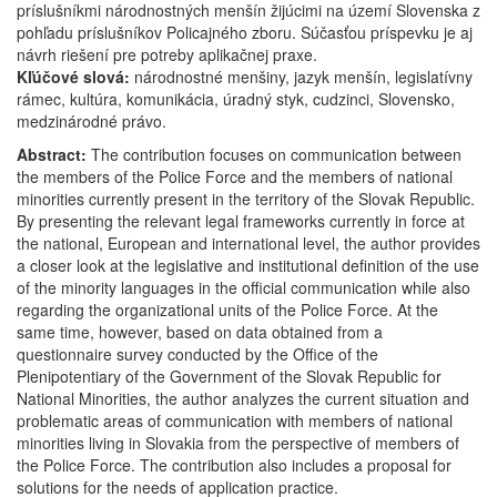
príslušníkmi národnostných menšín žijúcimi na území Slovenska z
pohľadu príslušníkov Policajného zboru. Súčasťou príspevku je aj
návrh riešení pre potreby aplikačnej praxe.
Kľúčové slová:
národnostné menšiny, jazyk menšín, legislatívny
rámec, kultúra, komunikácia, úradný styk, cudzinci, Slovensko,
medzinárodné právo.
Abstract:
The contribution focuses on communication between
the members of the Police Force and the members of national
minorities currently present in the territory of the Slovak Republic.
By presenting the relevant legal frameworks currently in force at
the national, European and international level, the author provides
a closer look at the legislative and institutional definition of the use
of the minority languages in the official communication while also
regarding the organizational units of the Police Force. At the
same time, however, based on data obtained from a
questionnaire survey conducted by the Office of the
Plenipotentiary of the Government of the Slovak Republic for
National Minorities, the author analyzes the current situation and
problematic areas of communication with members of national
minorities living in Slovakia from the perspective of members of
the Police Force. The contribution also includes a proposal for
solutions for the needs of application practice.