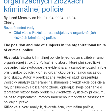
organizačných zložkách
kriminálnej polície
By
Lisoň Miroslav
on
Ne, 21. 04. 2024 - 16:24
Články
Bezpečnostné vedy
Čítať viac
o Pozícia a rola subjektov v organizačných
zložkách kriminálnej polície
The position and role of subjects in the organizational units
of criminal police
Abstrakt:
Služba kriminálnej polície je jednou zo služieb v rámci
organizačnej štruktúry Policajného zboru, ktoré plní špecifické
poslanie. Táto skutočnosť je evidentná aj v samotnej pozícii a role
príslušníkov polície, ktorí sú organickou personálnou súčasťou
tejto služby. Autori v predkladanej vedeckej štúdii prezentujú
výsledky analýzy zameranej na skúmanie diverzifikácie pozície a
roly príslušníkov Policajného zboru, opierajúc svoje poznanie o
teoretický rozbor tohto problému v kontexte výsledkov prieskumu
na báze exploratívnej metódy riadeného interview so zástupcami
policajnej praxe.
Kľúčové slová:
analytik, diverzifikácia, kriminálna polícia,