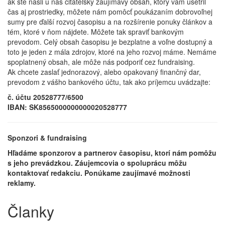
ak ste našli u nás čitateľsky zaujímavý obsah, ktorý vám ušetril
čas aj prostriedky, môžete nám pomôcť poukázaním dobrovoľnej
sumy pre ďalší rozvoj časopisu a na rozšírenie ponuky článkov a
tém, ktoré v ňom nájdete. Môžete tak spraviť bankovým
prevodom. Celý obsah časopisu je bezplatne a voľne dostupný a
toto je jeden z mála zdrojov, ktoré na jeho rozvoj máme. Nemáme
spoplatnený obsah, ale môže nás podporiť cez fundraising.
Ak chcete zaslať jednorazový, alebo opakovaný finančný dar,
prevodom z vášho bankového účtu, tak ako príjemcu uvádzajte:
č. účtu 20528777/6500
IBAN: SK8565000000000020528777
Sponzori & fundraising
Hľadáme sponzorov a partnerov časopisu, ktorí nám pomôžu
s jeho prevádzkou. Záujemcovia o spoluprácu môžu
kontaktovať redakciu. Ponúkame zaujímavé možnosti
reklamy.
Članky