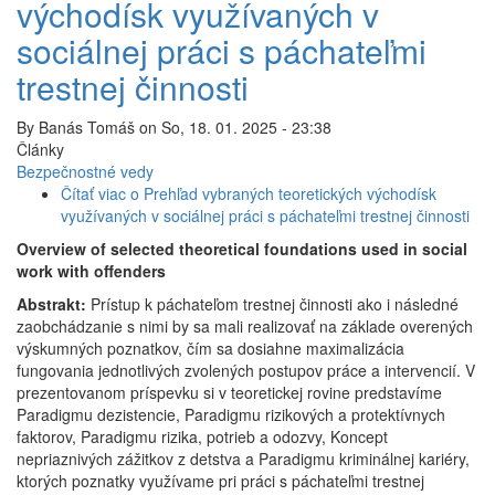
východísk využívaných v
sociálnej práci s páchateľmi
trestnej činnosti
By
Banás Tomáš
on
So, 18. 01. 2025 - 23:38
Články
Bezpečnostné vedy
Čítať viac
o Prehľad vybraných teoretických východísk
využívaných v sociálnej práci s páchateľmi trestnej činnosti
Overview of selected theoretical foundations used in social
work with offenders
Abstrakt:
Prístup k páchateľom trestnej činnosti ako i následné
zaobchádzanie s nimi by sa mali realizovať na základe overených
výskumných poznatkov, čím sa dosiahne maximalizácia
fungovania jednotlivých zvolených postupov práce a intervencií. V
prezentovanom príspevku si v teoretickej rovine predstavíme
Paradigmu dezistencie, Paradigmu rizikových a protektívnych
faktorov, Paradigmu rizika, potrieb a odozvy, Koncept
nepriaznivých zážitkov z detstva a Paradigmu kriminálnej kariéry,
ktorých poznatky využívame pri práci s páchateľmi trestnej