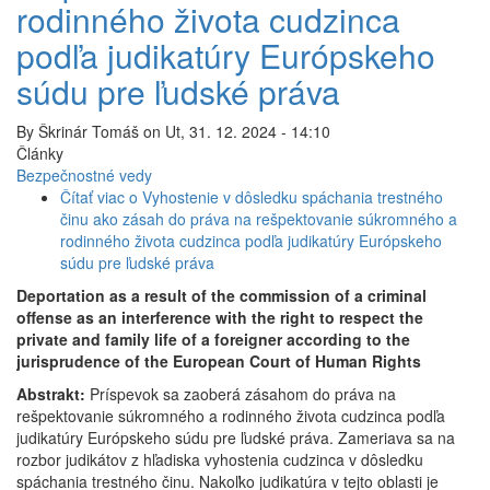
rodinného života cudzinca
podľa judikatúry Európskeho
súdu pre ľudské práva
By
Škrinár Tomáš
on
Ut, 31. 12. 2024 - 14:10
Články
Bezpečnostné vedy
Čítať viac
o Vyhostenie v dôsledku spáchania trestného
činu ako zásah do práva na rešpektovanie súkromného a
rodinného života cudzinca podľa judikatúry Európskeho
súdu pre ľudské práva
Deportation as a result of the commission of a criminal
offense as an interference with the right to respect the
private and family life of a foreigner according to the
jurisprudence of the European Court of Human Rights
Abstrakt:
Príspevok sa zaoberá zásahom do práva na
rešpektovanie súkromného a rodinného života cudzinca podľa
judikatúry Európskeho súdu pre ľudské práva. Zameriava sa na
rozbor judikátov z hľadiska vyhostenia cudzinca v dôsledku
spáchania trestného činu. Nakoľko judikatúra v tejto oblasti je