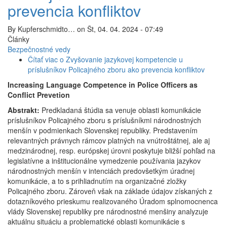
prevencia konfliktov
By
Kupferschmidto…
on
Št, 04. 04. 2024 - 07:49
Články
Bezpečnostné vedy
Čítať viac
o Zvyšovanie jazykovej kompetencie u
príslušníkov Policajného zboru ako prevencia konfliktov
Increasing Language Competence in Police Officers as
Conflict Prevetion
Abstrakt:
Predkladaná štúdia sa venuje oblasti komunikácie
príslušníkov Policajného zboru s príslušníkmi národnostných
menšín v podmienkach Slovenskej republiky. Predstavením
relevantných právnych rámcov platných na vnútroštátnej, ale aj
medzinárodnej, resp. európskej úrovni poskytuje bližší pohľad na
legislatívne a inštitucionálne vymedzenie používania jazykov
národnostných menšín v intenciách predovšetkým úradnej
komunikácie, a to s prihliadnutím na organizačné zložky
Policajného zboru. Zároveň však na základe údajov získaných z
dotazníkového prieskumu realizovaného Úradom splnomocnenca
vlády Slovenskej republiky pre národnostné menšiny analyzuje
aktuálnu situáciu a problematické oblasti komunikácie s