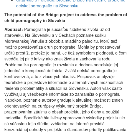
detskej pornografie na Slovensku
The potential of the Bridge project to address the problem of
child pornography in Slovakia
Abstract:
Pornografia je súčasťou ľudského života už od
staroveku. Na Slovensku a v Čechách poznáme sošku
Moravianskej Venuše z obdobia mladého paleolitu, ktorú tiež
možno považovať za druh pornografie. Mohla by predstavovať
určitú prestíž, pretože je nahá. Je tiež symbolom plodnosti, o čom
svedčia jej plné krivky ako znak života a zachovania rodu.
Problematika pornografie je rozsiahla a dodnes neexistuje jej
jednotná a komplexná definícia. Zvlášť detská pornografia je
kontroverzná, a to z viacerých hľadísk. Príspevok analyzuje
teoretické a projektové informácie o alternatívnych možnostiach
riešenia problematiky a situácii na Slovensku. Autori však často
využívajú aj všeobecné informácie zo zahraničia o pornografii.
Napokon, poznanie autorov graduje k aktuálnej možnosti zmien
orientovaných na európsky výskumný projekt Bridge,
prazentovaním záujmu o obsah projektu, jeho úlohy a použitú
metodiku. Špecifické štatisticky spracované výsledky projektu nie
sú súčasťou tejto štúdie, vzhľadom na interné pravidlá
konzorciánej dohody v projekte a štandardov priority publikovania